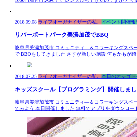
1000円着付け込み！で レンタルもできるのですが とり
2018.09.08
ライフオーガナイザーの私。
イベント開催報
リバーポートパーク美濃加茂でBBQ
岐阜県美濃加茂市 コミュニティ―＆コワーキングスペース
で BBQをしてきました さすが新しい施設 何もかもが
2018.07.25
ライフオーガナイザーの私。
本日のオシゴト
キッズスクール【プログラミング】開催しまし
岐阜県美濃加茂市 コミュニティ―＆コワーキングスペース
てみよう 本日開催しました 無料でアプリをダウンロー