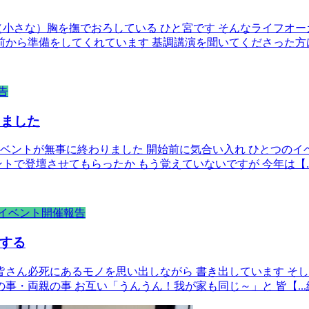
小さな）胸を撫でおろしている ひと宮です そんなライフオー
前から準備をしてくれています 基調講演を聞いてくださった方
告
りました
イベントが無事に終わりました 開始前に気合い入れ ひとつのイ
トで登壇させてもらったか もう覚えていないですが 今年は【
イベント開催報告
する
皆さん必死にあるモノを思い出しながら 書き出しています そ
の事・両親の事 お互い「うんうん！我が家も同じ～」と 皆【
.