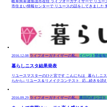
岐阜県美濃加茂市在住 ライフオーガナイザーで リユー
市住まい情報センターで リユースの話をしてきました 
2016.12.08
ライフオーガナイザーの私。
イベント開催報
暮らしニスタ結果発表
リユースマスターのひと宮です こんにちは 暮らしニス
らから↓ リユース＆リメイクコンテスト 応
...続きを読
2016.09.29
ライフオーガナイザーの私。
本日のオシゴト