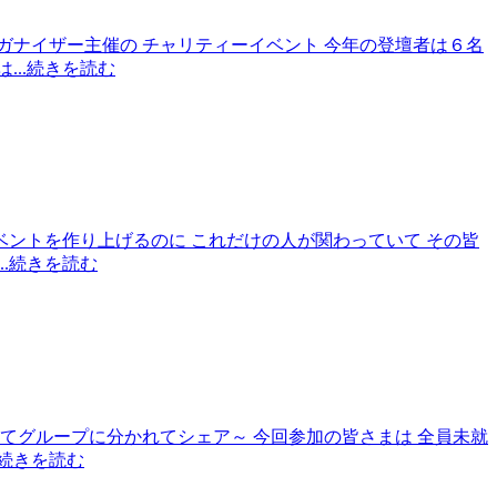
ガナイザー主催の チャリティーイベント 今年の登壇者は６名
は
...続きを読む
ベントを作り上げるのに これだけの人が関わっていて その皆
...続きを読む
してグループに分かれてシェア～ 今回参加の皆さまは 全員未就
..続きを読む