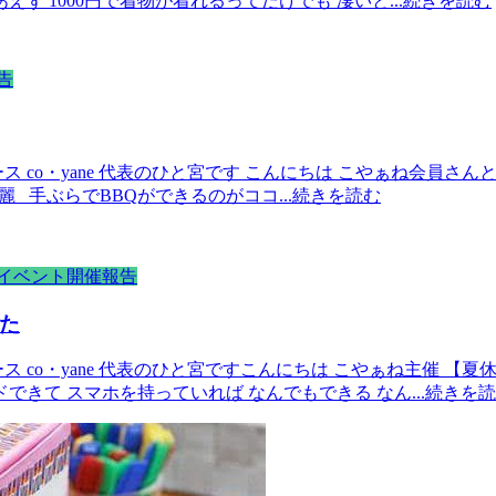
あえず 1000円で着物が着れるってだけでも 凄いと
...続きを読む
告
 co・yane 代表のひと宮です こんにちは こやぁね会員さ
綺麗 手ぶらでBBQができるのがココ
...続きを読む
イベント開催報告
た
 co・yane 代表のひと宮ですこんにちは こやぁね主催 【
ドできて スマホを持っていれば なんでもできる なん
...続きを