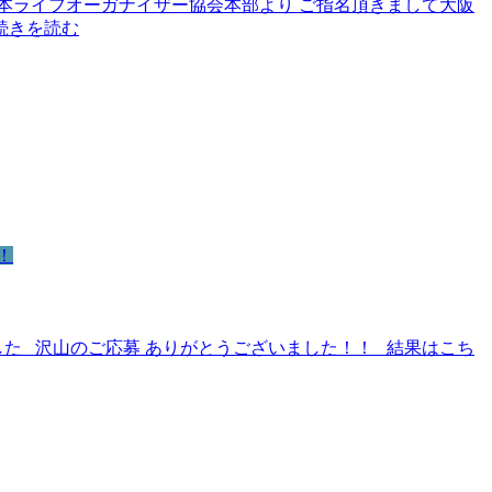
人日本ライフオーガナイザー協会本部より ご指名頂きまして大阪
..続きを読む
！
した 沢山のご応募 ありがとうございました！！ 結果はこち