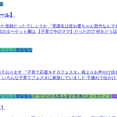
告
ール】
いた依頼だったでしょうか 「受講生は皆お婆ちゃん世代なんで
宮のターゲット層は 【子育て中のママ】だったので 何をどう
イベント開催報告
来ております 『子育て応援ＮＰＯフェスタ』様よりお声がけ頂
 いろんな子育てフェスタに参加していました 子連れで出かけ
イベント開催報告
片づけのやる気を促す思考のオーガナイズ
リ
！