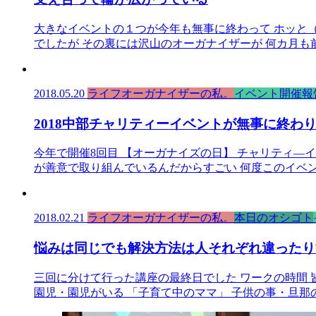
大きなイベントの１つが今年も無事に終わって ホッと（
でしたが その裏には沢山のオーガナイザーが 何カ月も
2018.05.20
ライフオーガナイザーの私。
イベント開催報
2018中部チャリティーイベントが無事に終わ
今年で開催8回目 【オーガナイズの日】 チャリティ―
が善意で取り組んでいるんだからすごい 何度このイベン
2018.02.21
ライフオーガナイザーの私。
本日のオシゴト
悩みは同じでも解決方法は人それぞれ違ったり
三回に分けて行った講座の最終日でした ワークの時間 
園児・園児がいる 「子育て中のママ」 子供の事・旦那