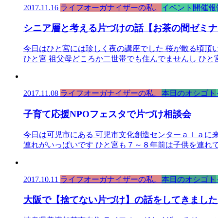
2017.11.16
ライフオーガナイザーの私。
イベント開催報
シニア層と考える片づけの話【お茶の間ゼミナ
今日はひと宮には珍しく夜の講座でした 桜が散る頃頂
ひと宮 祖父母どころか二世帯でも住んでませんし ひと
2017.11.08
ライフオーガナイザーの私。
本日のオシゴト
子育て応援NPOフェスタで片づけ相談会
今日は可児市にある 可児市文化創造センターａｌａに
連れがいっぱいです ひと宮も７～８年前は子供を連れて
2017.10.11
ライフオーガナイザーの私。
本日のオシゴト
大阪で【捨てない片づけ】の話をしてきました