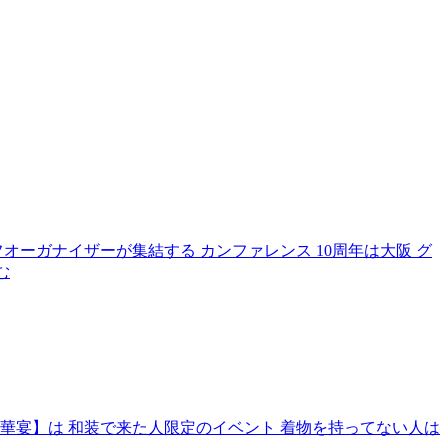
オーガナイザーが集結する カンファレンス 10周年は大阪 グ
む
【華宴】は 和装で来た人限定のイベント 着物を持ってない人は