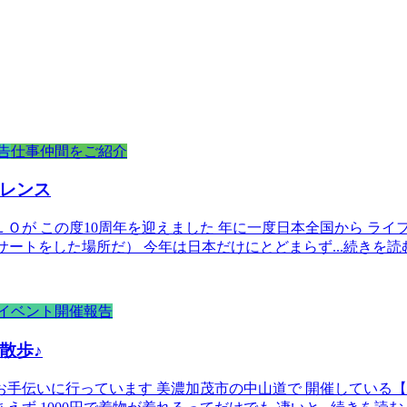
告
仕事仲間をご紹介
レンス
Ｏが この度10周年を迎えました 年に一度日本全国から ライフ
ンサートをした場所だ） 今年は日本だけにとどまらず
...続きを読
イベント開催報告
散歩♪
お手伝いに行っています 美濃加茂市の中山道で 開催している