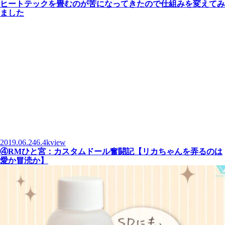
ヒートテックを畳むのが苦になってきたので仕組みを変えてみ
ました
2019.06.24
6.4kview
④RMひと宮：カスタムドール奮闘記【リカちゃんを弄るのは
愛か冒涜か】