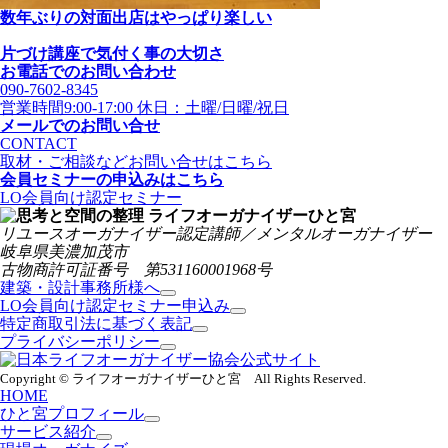
数年ぶりの対面出店はやっぱり楽しい
片づけ講座で気付く事の大切さ
お電話でのお問い合わせ
090-7602-8345
営業時間9:00-17:00 休日：土曜/日曜/祝日
メールでのお問い合せ
CONTACT
取材・ご相談などお問い合せはこちら
会員セミナーの申込みはこちら
LO会員向け認定セミナー
リユースオーガナイザー認定講師／メンタルオーガナイザー
岐阜県美濃加茂市
古物商許可証番号 第531160001968号
建築・設計事務所様へ
LO会員向け認定セミナー申込み
特定商取引法に基づく表記
プライバシーポリシー
Copyright © ライフオーガナイザーひと宮 All Rights Reserved.
HOME
ひと宮プロフィール
サービス紹介