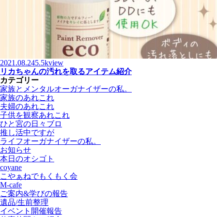
2021.08.24
5.5kview
リカちゃんの汚れを取るアイテム紹介
カテゴリー
家族とメンタルオーガナイザーの私。
家族のあれこれ
夫婦のあれこれ
子供を観察あれこれ
ひと宮の日々ブロ
推し活中ですが
ライフオーガナイザーの私。
お知らせ
本日のオシゴト
coyane
こやぁねでもくもく会
M-cafe
ご案内&学びの報告
遺品/生前整理
イベント開催報告