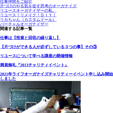
仕事仲間をご紹介
片づけのやる気を促す思考のオーガナイズ
リユースオーガナイザーの私。
リユース！リメイク！ＤＩＹ！
リカちゃん（カスタムドール）
バーチャルオーガナイザー
関連する記事一覧
仕事は【投資と回収の繰り返し】
【片づけができる人が必ずしている３つの事】その③
リユースについて学べる講座の開催情報
満員御礼『2013チャリティイベント』
2021年ライフオーガナイズチャリティーイベント申し込み開始
しました