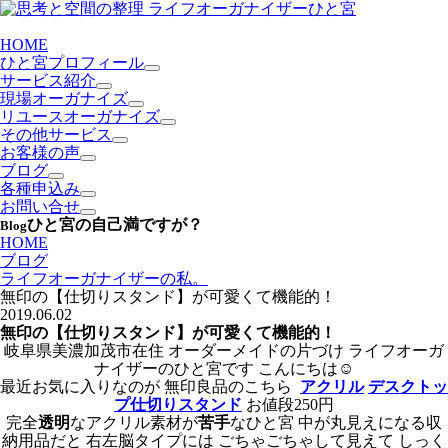
HOME
ひと宮プロフィール
サービス紹介
現場オーガナイズ
リユースオーガナイズ
その他サービス
お客様の声
ブログ
各種申込み
お問い合せ
ひと宮の自己満ですが？
Blog
HOME
ブログ
ライフオーガナイザーの私。
無印の【仕切りスタンド】が可愛くて機能的！
2019.06.02
無印の【仕切りスタンド】が可愛くて機能的！
岐阜県美濃加茂市在住 オーダーメイドの片づけ ライフオーガ
ナイザーのひと宮です こんにちは☺
最近お気に入りなのが 無印良品のこちら
アクリル
デスクトッ
プ仕切りスタンド
お値段250円
完全
透明
なアクリル素材が
苦手
なひと宮 中が丸見えになる収
納用品だと 右左脳タイプには ごちゃごちゃして見えて しっく