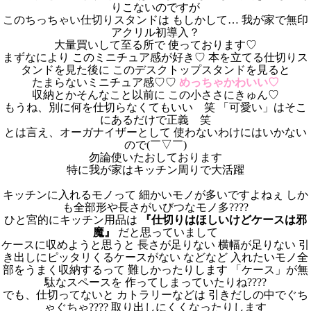
りこないのですが
このちっちゃい仕切りスタンドは もしかして… 我が家で無印
アクリル初導入？
大量買いして至る所で 使っております♡
まずなにより このミニチュア感が好き♡ 本を立てる仕切りス
タンドを見た後に このデスクトップスタンドを見ると
たまらないミニチュア感♡♡
めっちゃかわいい♡
収納とかそんなこと以前に この小ささにきゅん♡
もうね、別に何を仕切らなくてもいい 笑 「可愛い」はそこ
にあるだけで正義 笑
とは言え、オーガナイザーとして 使わないわけにはいかない
ので(￣▽￣)
勿論使いたおしております
特に我が家はキッチン周りで大活躍
キッチンに入れるモノって 細かいモノが多いですよねぇ しか
も全部形や長さがいびつなモノ多????
ひと宮的にキッチン用品は
『仕切りはほしいけどケースは邪
魔』
だと思っていまして
ケースに収めようと思うと 長さが足りない 横幅が足りない 引
き出しにピッタリくるケースがない などなど 入れたいモノ全
部をうまく収納するって 難しかったりします 「ケース」が無
駄なスペースを 作ってしまっていたりね????
でも、仕切ってないと カトラリーなどは 引きだしの中でぐち
ゃぐちゃ???? 取り出しにくくなったりします