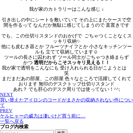
我が家のカトラリーはこんな感じ ↓
引き出しの中にシートを敷いていて その上にまたケースで空
間を作るって なんだか無駄に感じてしまうので 直置きです
でも、この仕切りスタンドのおかげで
ごちゃつくことなくス
ッキリ収納✨
他にも皮むき器とか フルーツナイフとか 小さなキッチンツー
ルも 立てて収納しています☺
ツールの長さに囚われず ツール同士がごちゃつき絡まらず
かつ
透明だからこそスッキリ見える！！
我が家で透明をこんなにも 受け入れられる日がこようとは
笑
まだまだあの部屋、この部屋 色々なところで活躍してくれて
おります 無印のデスクトップ仕切りスタンド
あれ？ でも肝心のデスク周りでは使ってない！^^;
NEXT
買い替えたアイロンのコードがまさかの収納されない件につい
て
PREV
ケルヒャーの威力は凄いけど買う前に…
一覧へ戻る
ブログ内検索
検索