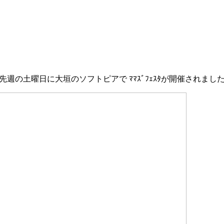
先週の土曜日に大垣のソフトピアで ﾏﾏｽﾞﾌｪｽﾀが開催されまし