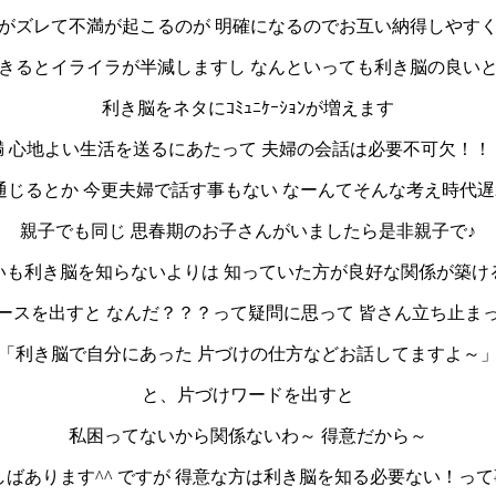
がズレて不満が起こるのが 明確になるのでお互い納得しやす
きるとイライラが半減しますし なんといっても利き脳の良い
利き脳をネタにｺﾐｭﾆｹｰｼｮﾝが増えます
満 心地よい生活を送るにあたって 夫婦の会話は必要不可欠！！
じるとか 今更夫婦で話す事もない なーんてそんな考え時代遅
親子でも同じ 思春期のお子さんがいましたら是非親子で♪
いも利き脳を知らないよりは 知っていた方が良好な関係が築け
ースを出すと なんだ？？？って疑問に思って 皆さん立ち止ま
「利き脳で自分にあった 片づけの仕方などお話してますよ～
と、片づけワードを出すと
私困ってないから関係ないわ～ 得意だから～
ばあります^^ ですが 得意な方は利き脳を知る必要ない！って事