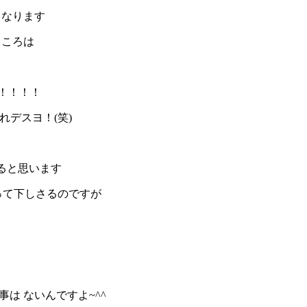
くなります
ところは
！！！！
れデスヨ！(笑)
ると思います
って下しさるのですが
」
は ないんですよ~^^