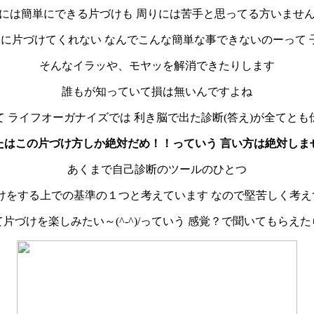
には簡単にできる片づけも 周りには苦手と思ってる方いませ
に片づけてくれない なんでこんな簡単な事できないのーって 
そんなイラッや、モヤッを解消できたりします
誰もが知っていて損は無いんですよね
 ライフオーガナイズでは 利き脳で出た診断(答え)が全てと
たはこの片づけ方しか絶対だめ！！っていう
言い方は絶対しま
あくまで自己診断のツールのひとつ
けをする上での基準の１つと考えています なので堅苦しく考えず
片づけを楽しみたい～(^-^)/っていう 感覚？で聞いてもらえ