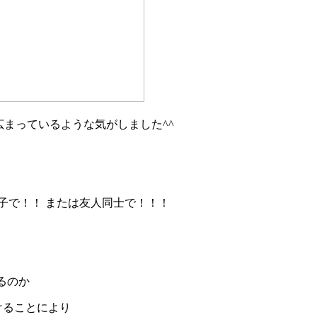
広まっているような気がしました^^
子で！！ または友人同士で！！！
るのか
けることにより