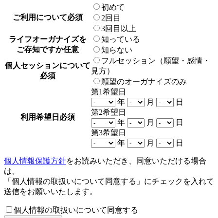
初めて
ご利用について
必須
2回目
3回目以上
ライフオーガナイズを
知っている
ご存知ですか
任意
知らない
フルセッション（願望・感情・
個人セッションについて
見方）
必須
願望のオーガナイズのみ
第1希望日
年
月
日
第2希望日
利用希望日
必須
年
月
日
第3希望日
年
月
日
個人情報保護方針
をお読みいただき、同意いただける場合
は、
「個人情報の取扱いについて同意する」にチェックを入れて
送信をお願いいたします。
個人情報の取扱いについて同意する