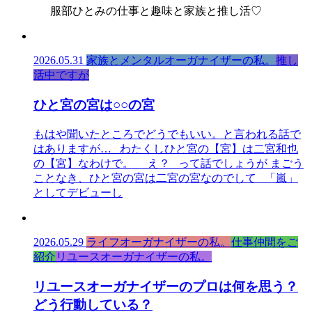
服部ひとみの仕事と趣味と家族と推し活♡
2026.05.31
家族とメンタルオーガナイザーの私。
推し
活中ですが
ひと宮の宮は○○の宮
もはや聞いたところでどうでもいい。と言われる話で
はありますが… わたくしひと宮の【宮】は二宮和也
の【宮】なわけで。 え？ って話でしょうが まごう
ことなき、ひと宮の宮は二宮の宮なのでして 「嵐」
としてデビューし
2026.05.29
ライフオーガナイザーの私。
仕事仲間をご
紹介
リユースオーガナイザーの私。
リユースオーガナイザーのプロは何を思う？
どう行動している？