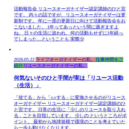
活動報告会 リユースオーガナイザー認定講師のひと宮
です。 内々の話ですが、リユースオーガナイザーは更
新制です。 年に一度の更新日に向けて活動報告会をお
こないました。 1年ってあっという間に過ぎますよ
ね。 日々の生活に追われ、何の活動もせずに1年経っ
てしまった…ということも 実際少
2026.05.22
ライフオーガナイザーの私。
仕事仲間をご
紹介
リユースオーガナイザーの私。
何気ないそのひと手間が実は「リユース活動
（生活）」
「捨てる」から「○○する」に変換させるのがリユース
オーガナイザー リユースオーガナイザー認定講師のひ
と宮です。 日常の生活に「少しのリユースを取り入れ
る」ことを目指しています。 少しの というところがポ
イント。 最初から地球規模で環境のことを考えていた
ら一歩も動けなくなります。