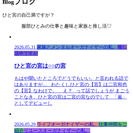
ブログ
Blog
ひと宮の自己満ですが？
服部ひとみの仕事と趣味と家族と推し活♡
2026.05.31
家族とメンタルオーガナイザーの私。
推し
活中ですが
ひと宮の宮は○○の宮
もはや聞いたところでどうでもいい。と言われる話で
はありますが… わたくしひと宮の【宮】は二宮和也
の【宮】なわけで。 え？ って話でしょうが まごう
ことなき、ひと宮の宮は二宮の宮なのでして 「嵐」
としてデビューし
2026.05.29
ライフオーガナイザーの私。
仕事仲間をご
紹介
リユースオーガナイザーの私。