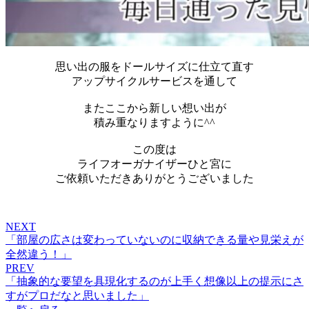
思い出の服をドールサイズに仕立て直す
アップサイクルサービスを通して
またここから新しい想い出が
積み重なりますように^^
この度は
ライフオーガナイザーひと宮に
ご依頼いただきありがとうございました
NEXT
「部屋の広さは変わっていないのに収納できる量や見栄えが
全然違う！」
PREV
「抽象的な要望を具現化するのが上手く想像以上の提示にさ
すがプロだなと思いました」