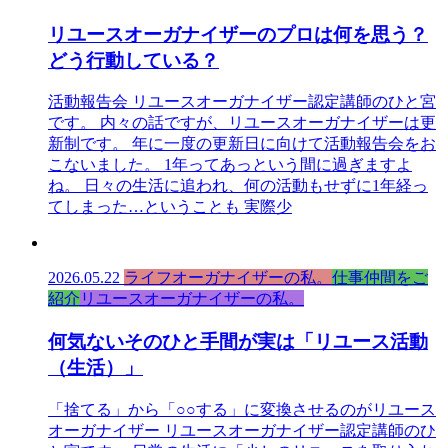
リユースオーガナイザーのプロは何を思う？
どう行動している？
活動報告会 リユースオーガナイザー認定講師のひと宮
です。 内々の話ですが、リユースオーガナイザーは更
新制です。 年に一度の更新日に向けて活動報告会をお
こないました。 1年ってあっという間に過ぎますよ
ね。 日々の生活に追われ、何の活動もせずに1年経っ
てしまった…ということも 実際少
2026.05.22
ライフオーガナイザーの私。
仕事仲間をご
紹介
リユースオーガナイザーの私。
何気ないそのひと手間が実は「リユース活動
（生活）」
「捨てる」から「○○する」に変換させるのがリユース
オーガナイザー リユースオーガナイザー認定講師のひ