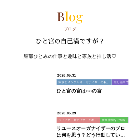
Blog
ブログ
ひと宮の自己満ですが？
服部ひとみの仕事と趣味と家族と推し活♡
2026.05.31
家族とメンタルオーガナイザーの私。
推し活中ですが
ひと宮の宮は○○の宮
2026.05.29
ライフオーガナイザーの私。
仕事仲間をご紹介
リユー
リユースオーガナイザーのプロ
は何を思う？どう行動してい