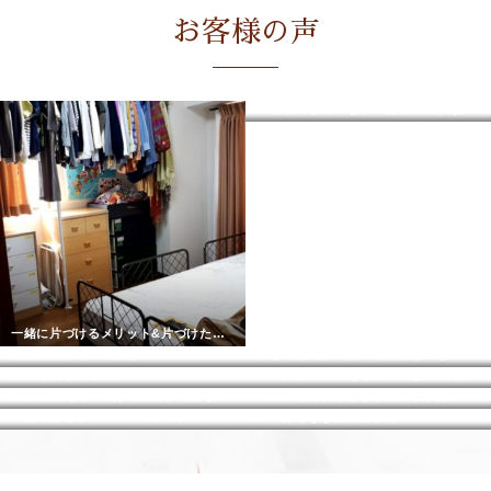
お客様の声
「お願いしていなかったら、今がない気がしています。」
一緒に片づけるメリット&片づけた後のへんか
受講者様からのご感想
やる気と元気の源「現場感想」をいただきました
片づけ現場の様子
ＴＶ撮影の裏側をちょこっとご紹介
本当に整えたいのは【空間】ではない
「片づけた後どうなりたいかがはっきりしている方におすすめです。」
扉裏にはセリアのメールボックス♪
片づけ好きな受講生さん^^