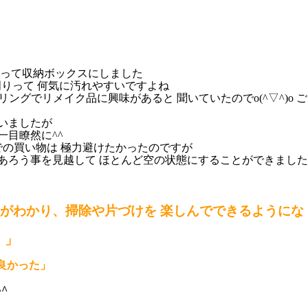
くって収納ボックスにしました
りって 何気に汚れやすいですよね
グでリメイク品に興味があると 聞いていたのでo(^▽^)o ご
いましたが
一目瞭然に^^
での買い物は 極力避けたかったのですが
あろう事を見越して ほとんど空の状態にすることができました
事がわかり、掃除や片づけを 楽しんでできるようにな
！」
良かった」
^