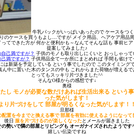
牛乳パックがいっぱいあったので ケースをつ
入りのケースを買うもよし…ですが メイク用品、ヘアケア用品周
てできた方が 何かと便利かも～なんてそんな話も 事前ヒアリン
提案してみました♪
子供のモノも取り出しにくいと おっしゃって
子供用品全て一か所にまとめれば 手間も省けて
には新築を予定している という事でしたので このタイミング
真ん中に置いた木のタンスの中も これからまた荷物が増えるで
とってもスッキリ片づきました^^
そんなO様からの感想です↓
奥様
たし モノが必要な数だけあれば生活出来る という
った気がします！
より片づけをして 部屋が明るくなった気がします！
旦那様
の配置を今までと換える事で 部屋を有効に使えるようになって
後日
服を片づけるのが楽しくなった
とメールが届きました
その勢いで隣の部屋とリビングも
オーガナイズされたようです^
嬉しい伝染ですね