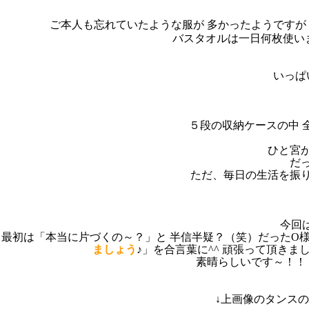
ご本人も忘れていたような服が 多かったようですが
バスタオルは一日何枚使い
いっぱ
５段の収納ケースの中 
ひと宮
だ
ただ、毎日の生活を振り
今回
最初は「本当に片づくの～？」と 半信半疑？（笑）だったO様
ましょう
♪」を合言葉に^^ 頑張って頂き
素晴らしいです～！！
↓上画像のタンス