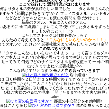
ここで並行して 選別作業がはじまります
 何よりタオルの数が素晴らしい量でした！！ タオル屋さんみた
洗濯はお好きですか？
ますか？
フェイスタオル、ハンドタ
などなど タオルひとつにも沢山の質問を投げかけます。
新品のタオル、お気に入りのタオル…
いあるのに 全て綺麗にしまいこんで 使い古したタオルをずっ
もしもの為にとストック…
はたしてストックは何枚必要かしら？
あらためて考えてみると
「こんなにもいらないのかっ！！」
全てタオルでしたけど^^ 必要枚数分まで減らしたら かなり空
この気づきが大切
が 「タオルこんなにもいらないですよっ！」 って言ってもダメ
ってご本人は それだけ必要と思って 今まで生活してきたのです
返ってみて 何処でどのサイズのタオルを何枚使って 一日に
出てきますよね？必要枚数が^^
こんな感じでひとつずつ
モノと向き合っていきます
途中経過↑
は１日６時間を２日間 計１２時間で終了できるよう予定を組み
ご夫婦でしたが お二人に「とにかく疲れただけだった…」 と
ました とても意欲的に取り組んでくださったおかげで 本当にぴ
！ O様ご夫婦のやる気で見事 「開けたままでも大丈夫な納戸」
↓after
部屋の中心部分を有効利用↑
の裏はこんな感じ
隣の部屋から見え