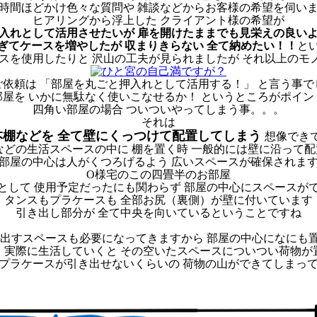
時間ほどかけ色々な質問や 雑談などからお客様の希望を伺い
ヒアリングから浮上した クライアント様の希望が
入れとして活用させたいが
扉を開けたままでも見栄えの良い
ぎてケースを増やしたが
収まりきらない
全て納めたい！！
と
ースを使用したりと 沢山の工夫が見られましたが それ以上のモ
ご依頼は 「部屋を丸ごと押入れとして活用する！」 と言う事で
屋を いかに無駄なく使いこなせるか！ というところがポイ
四角い部屋の場合 ついついやってしまう事。。。
それは
本棚などを 全て壁にくっつけて配置してしまう
想像でき
などの生活スペースの中に 棚を置く時 一般的には壁に沿って
部屋の中心は人がくつろげるよう 広いスペースが確保されま
O様宅のこの四畳半のお部屋
として 使用予定だったにも関わらず 部屋の中心にスペースが
タンスもプラケースも 全部お尻（裏側）が壁に付いています
引き出し部分が 全て中央を向いているということですね
き出すスペースも必要になってきますから 部屋の中心になにも
、実際に生活していくと その空いたスペースについつい荷物が
プラケースが引き出せないくらいの 荷物の山ができてしまっ