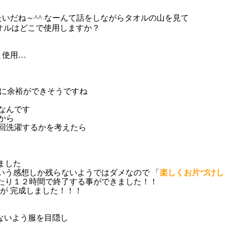
いだね～^^ なーんて話をしながらタオルの山を見て
オルはどこで使用しますか？
と使用…
間に余裕ができそうですね
なんです
から
何回洗濯するかを考えたら
ました
いう感想しか残らないようではダメなので 「
楽しくお片づけし
ったり１２時間で終了する事ができました！！
が 完成しました！！！
ないよう服を目隠し