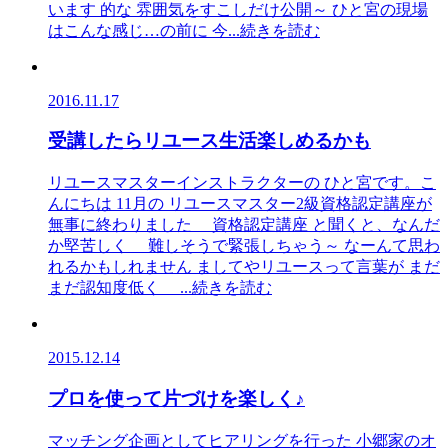
います 的な 雰囲気をすこしだけ公開～ ひと宮の現場
はこんな感じ…の前に 今
...続きを読む
2016.11.17
受講したらリユース生活楽しめるかも
リユースマスターインストラクターの ひと宮です。こ
んにちは 11月の リユースマスター2級資格認定講座が
無事に終わりました 資格認定講座 と聞くと、なんだ
か堅苦しく 難しそうで緊張しちゃう～ なーんて思わ
れるかもしれません ましてやリユースって言葉が まだ
まだ認知度低く
...続きを読む
2015.12.14
プロを使って片づけを楽しく♪
マッチング企画としてヒアリングを行った 小郷家のオ