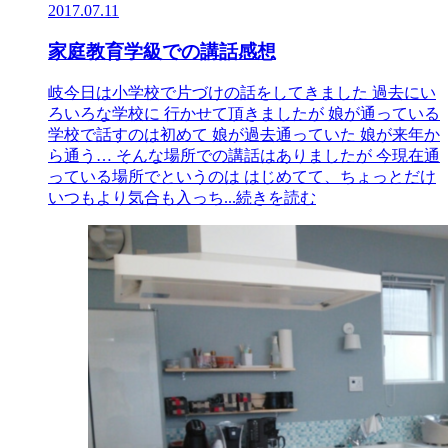
2017.07.11
家庭教育学級での講話感想
岐今日は小学校で片づけの話をしてきました 過去にい
ろいろな学校に 行かせて頂きましたが 娘が通っている
学校で話すのは初めて 娘が過去通っていた 娘が来年か
ら通う… そんな場所での講話はありましたが 今現在通
っている場所でというのは はじめてて、ちょっとだけ
いつもより気合も入っち
...続きを読む