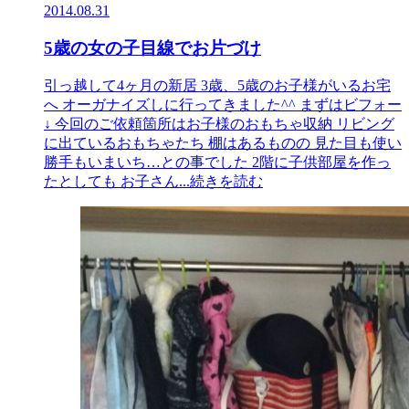
2014.08.31
5歳の女の子目線でお片づけ
引っ越して4ヶ月の新居 3歳、5歳のお子様がいるお宅
へ オーガナイズしに行ってきました^^ まずはビフォー
↓ 今回のご依頼箇所はお子様のおもちゃ収納 リビング
に出ているおもちゃたち 棚はあるものの 見た目も使い
勝手もいまいち…との事でした 2階に子供部屋を作っ
たとしても お子さん
...続きを読む