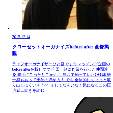
2015.12.14
クローゼットオーガナイズbefore after 画像掲
載
ライフオーガナイザーひと宮です☆ マッチング企画の
before afterを載せつつ 今回一緒に作業を行った仲間達
を 勝手にこっそりご紹介♡ 無印で揃っていたO様邸 統
一感もあって圧巻の収納力！ でも 全体的にちょっと取
り出しにくいそう^^; そしてなんとなく気になるこの圧
迫感
...続きを読む