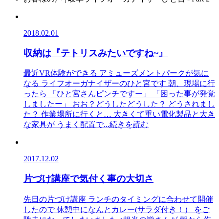
2018.02.01
収納は『テトリスみたいですね~』
最近VR体験ができる アミューズメントパークが気に
なる ライフオーガナイザーのひと宮です 朝、現場に行
ったら 「ひと宮さんピンチですー」 「困った事が発覚
しましたー」 おお？どうしたどうした？ どうされまし
た？ 作業場所に行くと… 大きくて重い電化製品と大き
な家具が うまく配置で
...続きを読む
2017.12.02
片づけ講座で気付く事の大切さ
先日の片づけ講座 ランチのタイミングに合わせて開催
したので 休憩中になんとカレー(サラダ付き！） をご