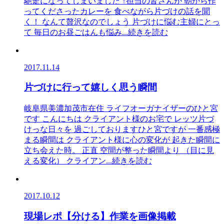
馳走になってしまいました ↑担当の皆さんが 朝から作
ってくださったカレーを 食べながら片づけの話を聞
く！ なんて贅沢なのでしょう 片づけに悩む主婦にとっ
て 毎日のお昼ごはんも悩み
...続きを読む
2017.11.14
片づけに行って嬉しく思う瞬間
岐阜県美濃加茂市在住 ライフオーガナイザーのひと宮
です こんにちは クライアント様のお宅で レッツ片づ
けっな日々を 過ごしておりますひと宮ですが 一番感極
まる瞬間は クライアント様に心の変化が 起きた瞬間に
立ち会えた時。 正直 空間が整った瞬間より （目に見
える変化） クライアン
...続きを読む
2017.10.12
現場レポ【分ける】作業を画像掲載