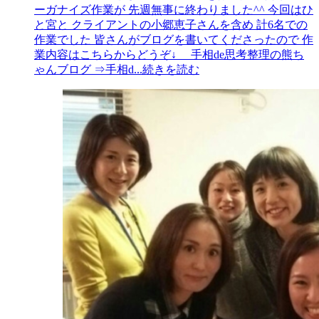
ーガナイズ作業が 先週無事に終わりました^^ 今回はひ
と宮と クライアントの小郷恵子さんを含め 計6名での
作業でした 皆さんがブログを書いてくださったので 作
業内容はこちらからどうぞ↓ 手相de思考整理の熊ち
ゃんブログ ⇒手相d
...続きを読む