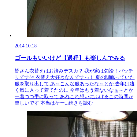
2014.10.18
ゴールもいいけど【過程】も楽しんでみる
皆さん衣替えはお済みデスカ？ 我が家は勿論！バッチ
リです^^ 衣替え大好きなんですっ！ 夏の間眠っていた
服を取り出して あ～こんな服あったな～とか 去年は凄
く気に入って着てたのに 今年はもう着ないなぁ～とか
一着づつ手に取って あれこれ想いにふけるこの時間が
楽しいです 本当はケー
...続きを読む