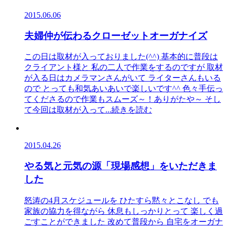
2015.06.06
夫婦仲が伝わるクローゼットオーガナイズ
この日は取材が入っておりました(^^) 基本的に普段は
クライアント様と 私の二人で作業をするのですが 取材
が入る日はカメラマンさんがいて ライターさんもいる
ので とっても和気あいあいで楽しいです^^ 色々手伝っ
てくださるので作業もスムーズ～！ありがたや～ そし
て今回は取材が入って
...続きを読む
2015.04.26
やる気と元気の源「現場感想」をいただきま
した
怒涛の4月スケジュールを ひたすら黙々とこなし でも
家族の協力を得ながら 休息もしっかりとって 楽しく過
ごすことができました 改めて普段から 自宅をオーガナ