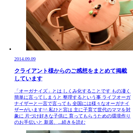
2014.09.09
クライアント様からのご感想をまとめて掲載
しています
「オーガナイズ」とは しくみ化することです もの凄く
簡単に言ってしまうと 整理するという事 ライフオーガ
ナイザーと一言で言っても 全国には様々なオーガナイ
ザーがいます^^ 私ひと宮は 主に子育て世代のママを対
象に 片づけ好きな子供に 育ってもらうための環境作り
のお手伝いと 新居、
...続きを読む