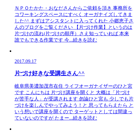
ＮＰＯたかた・おなださんからご依頼を頂き 事務所を
コワーキングスペースにすべく オーガナイズしてきま
した^^ まずはアシスタントに入ってくれた 小郷恵子さ
んのブログをご覧ください 【片づけ作業】というのは
片づけの流れ(片づけの順序）さえ知っていれば 本来
誰でもできる作業です 今
...続きを読む
2017.09.17
片づけ好きな受講生さん^^
岐阜県美濃加茂市在住 ライフオーガナイザーのひと宮
です こんにちは 片づけ講座を開くと 大概は「片づけ
が苦手な人」が受講されます 勿論ひと宮も 少しでも片
づけを楽しんでやってみよう！と 思ってもらえたら と
いう想いで講座を開くので ターゲットとしては間違っ
ていないのですが たまー
...続きを読む