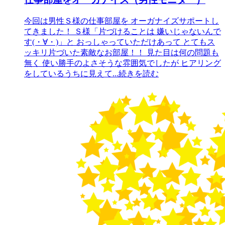
今回は男性Ｓ様の仕事部屋を オーガナイズサポートし
てきました！ Ｓ様「片づけることは 嫌いじゃないんで
す(・∀・)」と おっしゃっていただけあって とてもス
ッキリ片づいた素敵なお部屋！！ 見た目は何の問題も
無く 使い勝手のよさそうな雰囲気でしたが ヒアリング
をしているうちに見えて
...続きを読む