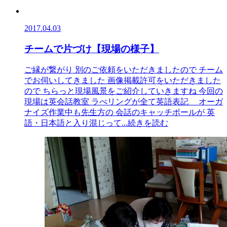
2017.04.03
チームで片づけ【現場の様子】
ご縁が繋がり 別のご依頼をいただきましたので チーム
でお伺いしてきました 画像掲載許可をいただきました
ので ちらっと現場風景をご紹介していきますね 今回の
現場は英会話教室 ラべリングが全て英語表記 オーガ
ナイズ作業中も先生方の 会話のキャッチボールが 英
語・日本語と入り混じって
...続きを読む