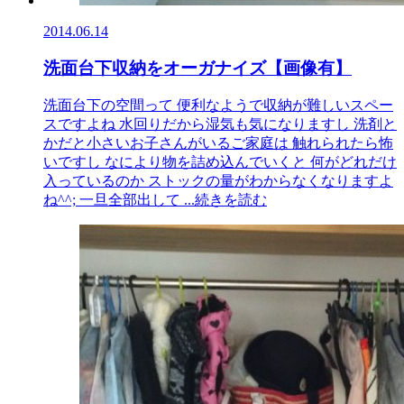
2014.06.14
洗面台下収納をオーガナイズ【画像有】
洗面台下の空間って 便利なようで収納が難しいスペー
スですよね 水回りだから湿気も気になりますし 洗剤と
かだと小さいお子さんがいるご家庭は 触れられたら怖
いですし なにより物を詰め込んでいくと 何がどれだけ
入っているのか ストックの量がわからなくなりますよ
ね^^; 一旦全部出して
...続きを読む