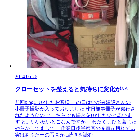
2014.06.26
クローゼットを整えると気持ちに変化が^^
前回blogにUPしたお客様 この日はいがみ建設さんの
小冊子撮影が入っておりました 昨日無事冊子が発行さ
れたようなので こちらでも続きをUPしたいと思いま
す と。いいたいとこなんですが… わたくしひと宮また
やらかしてまして！ 作業日後半携帯の充電が切れて…
実はあふたーの写真が
...続きを読む