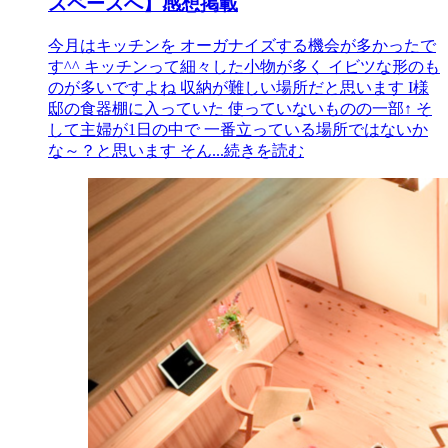
スペースへ】感想掲載
今月はキッチンを オーガナイズする機会が多かったで
す^^ キッチンって細々した小物が多く イビツな形のも
のが多いですよね 収納が難しい場所だと思います I様
邸の食器棚に入っていた 使っていないものの一部↑ そ
して主婦が1日の中で 一番立っている場所ではないか
な～？と思います そん
...続きを読む