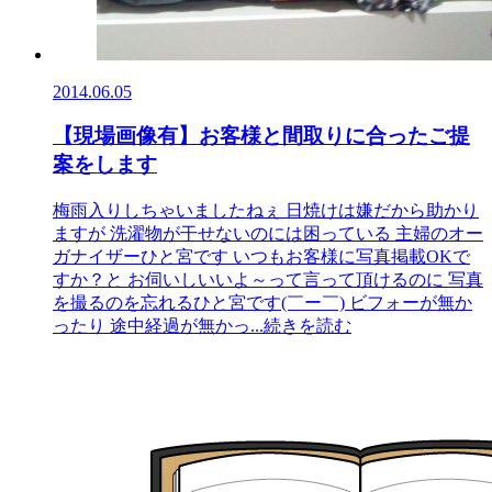
2014.06.05
【現場画像有】お客様と間取りに合ったご提
案をします
梅雨入りしちゃいましたねぇ 日焼けは嫌だから助かり
ますが 洗濯物が干せないのには困っている 主婦のオー
ガナイザーひと宮です いつもお客様に写真掲載OKで
すか？と お伺いしいいよ～って言って頂けるのに 写真
を撮るのを忘れるひと宮です(￣ー￣) ビフォーが無か
ったり 途中経過が無かっ
...続きを読む