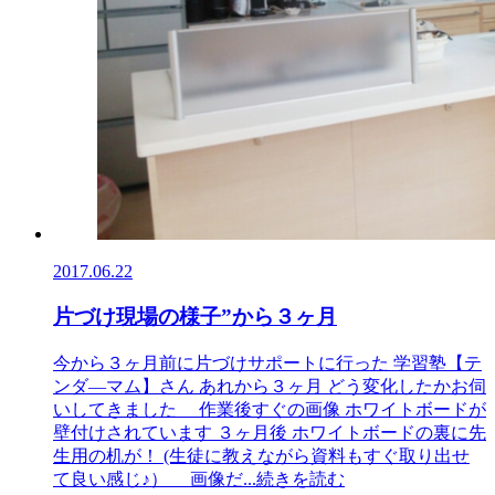
2017.06.22
片づけ現場の様子”から３ヶ月
今から３ヶ月前に片づけサポートに行った 学習塾【テ
ンダ―マム】さん あれから３ヶ月 どう変化したかお伺
いしてきました 作業後すぐの画像 ホワイトボードが
壁付けされています ３ヶ月後 ホワイトボードの裏に先
生用の机が！ (生徒に教えながら資料もすぐ取り出せ
て良い感じ♪） 画像だ
...続きを読む