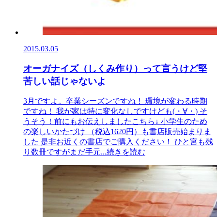
2015.03.05
オーガナイズ（しくみ作り）って言うけど堅
苦しい話じゃないよ
3月ですよ。卒業シーズンですね！ 環境が変わる時期
ですね！ 我が家は特に変化なしですけども(・∀・) そ
うそう！前にもお伝えしましたこちら↓ 小学生のため
の楽しいかたづけ （税込1620円）も書店販売始まりま
した 是非お近くの書店でご購入ください！ ひと宮も残
り数冊ですがまだ手元
...続きを読む