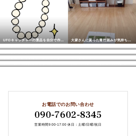
UFOキャッチャーの景品を自分で作ってみないかい？
大家さんに貰った青竹踏みが気持ちいい！
上達が早い…というか集中力が凄い
3月のお言葉
【違う】と感じたら即行動！
諦めないで良かった―！
家事を効率よくさぼるには仕組みを作るべし
こんなところに…
年に一度の結婚記念旅行も再開！泊まって良かったホテル
入学式のため2週間ぶりに外出して思った複雑な心境
お電話でのお問い合わせ
090-7602-8345
営業時間9:00-17:00 休日：土曜/日曜/祝日