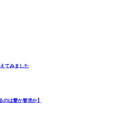
えてみました
るのは愛か冒涜か】