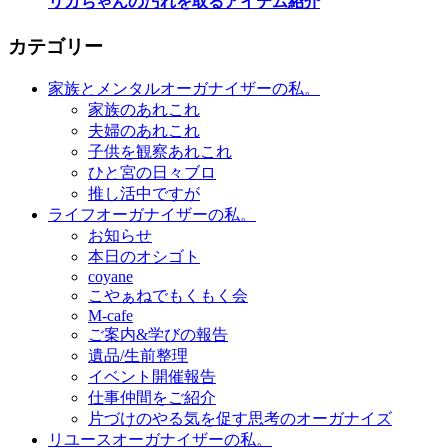
リカちゃんの汚れを取るアイテム紹介
カテゴリー
家族とメンタルオーガナイザーの私。
家族のあれこれ
夫婦のあれこれ
子供を観察あれこれ
ひと宮の日々ブロ
推し活中ですが
ライフオーガナイザーの私。
お知らせ
本日のオシゴト
coyane
こやぁねでもくもく会
M-cafe
ご案内&学びの報告
遺品/生前整理
イベント開催報告
仕事仲間をご紹介
片づけのやる気を促す思考のオーガナイズ
リユースオーガナイザーの私。