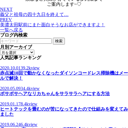
ご案内します~♡
NEXT
義父と祖母の四十九日を終えて…
PREV
美濃太田駅前にまた面白そうなお店ができますよ！
一覧へ戻る
ブログ内検索
検索
月別アーカイブ
人気記事ランキング
2020.10.01
39.2kview
赤点滅10回で動かなくなったダイソンコードレス掃除機はメー
ルで解決！
2020.05.09
34.4kview
ボサボサヘアなリカちゃんをサラサラヘアにする方法
2019.01.17
8.4kview
ヒートテックを畳むのが苦になってきたので仕組みを変えてみ
ました
2019.06.24
6.4kview