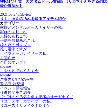
④RMひと宮：カスタムドール奮闘記【リカちゃんを弄るのは
愛か冒涜か】
2021.08.24
5.5kview
リカちゃんの汚れを取るアイテム紹介
カテゴリー
家族とメンタルオーガナイザーの私。
家族のあれこれ
夫婦のあれこれ
子供を観察あれこれ
ひと宮の日々ブロ
推し活中ですが
ライフオーガナイザーの私。
お知らせ
本日のオシゴト
coyane
こやぁねでもくもく会
M-cafe
ご案内&学びの報告
遺品/生前整理
イベント開催報告
仕事仲間をご紹介
片づけのやる気を促す思考のオーガナイズ
リユースオーガナイザーの私。
リユース！リメイク！ＤＩＹ！