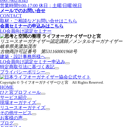
090-7602-8345
営業時間9:00-17:00 休日：土曜/日曜/祝日
メールでのお問い合せ
CONTACT
取材・ご相談などお問い合せはこちら
会員セミナーの申込みはこちら
LO会員向け認定セミナー
リユースオーガナイザー認定講師／メンタルオーガナイザー
岐阜県美濃加茂市
古物商許可証番号 第531160001968号
建築・設計事務所様へ
LO会員向け認定セミナー申込み
特定商取引法に基づく表記
プライバシーポリシー
Copyright © ライフオーガナイザーひと宮 All Rights Reserved.
HOME
ひと宮プロフィール
サービス紹介
現場オーガナイズ
リユースオーガナイズ
その他サービス
お客様の声
ブログ