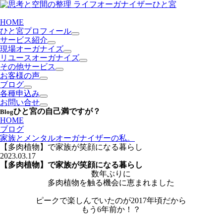
HOME
ひと宮プロフィール
サービス紹介
現場オーガナイズ
リユースオーガナイズ
その他サービス
お客様の声
ブログ
各種申込み
お問い合せ
ひと宮の自己満ですが？
Blog
HOME
ブログ
家族とメンタルオーガナイザーの私。
【多肉植物】で家族が笑顔になる暮らし
2023.03.17
【多肉植物】で家族が笑顔になる暮らし
数年ぶりに
多肉植物を触る機会に恵まれました
ピークで楽しんでいたのが2017年頃だから
もう6年前か！？