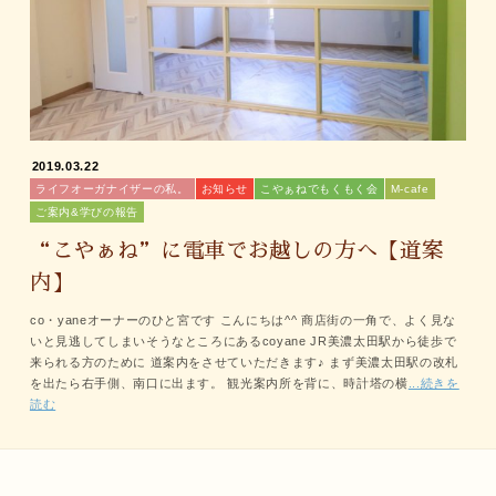
2019.03.22
ライフオーガナイザーの私。
お知らせ
こやぁねでもくもく会
M-cafe
ご案内&学びの報告
“こやぁね”に電車でお越しの方へ【道案
内】
co・yaneオーナーのひと宮です こんにちは^^ 商店街の一角で、よく見な
いと見逃してしまいそうなところにあるcoyane JR美濃太田駅から徒歩で
来られる方のために 道案内をさせていただきます♪ まず美濃太田駅の改札
を出たら右手側、南口に出ます。 観光案内所を背に、時計塔の横
...続きを
読む