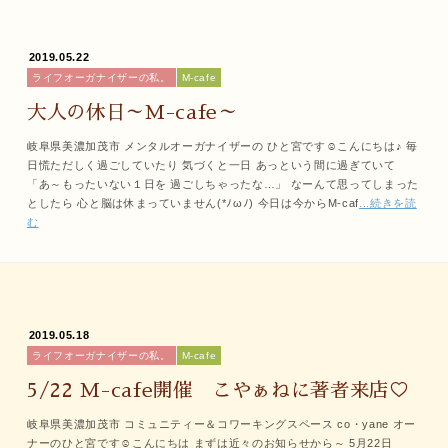
2019.05.22
ライフオーガナイザーの私。
M-cafe
大人の休日～M-cafe～
岐阜県美濃加茂市 メンタルオーガナイザーの ひと宮です☺こんにちは♪ 毎
日慌ただしく過ごしていたり 気づくと一日 あっという間に過ぎていて
「あ～もったいない１日を 過ごしちゃったな…」 なーんて思ってしまった
としたら 心と脳は休まっていません(*ﾉωﾉ) 今日は今からM-caf
...続きを読
む
2019.05.18
ライフオーガナイザーの私。
M-cafe
5/22 M-cafe開催 こやぁねに著者来店♡
岐阜県美濃加茂市 コミュニティー＆コワーキングスペース co・yane オー
ナーのひと宮です☺こんにちは まずは近々のお知らせから～ 5月22日