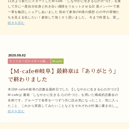
11月より新たにスタートしたM-cafe 「しなやかに生きる心の片づけ」を通
して月に一度自分自身と向き合い感情をリセットさせる日 新メンバーで第
一章を輪読しシェアしあいました 初めて参加のK様の感想 心の中の荷物た
ちを見える化したい！参加して強くそう思いました。 今まで何度も、変
...
続きを読む
2020.09.02
ライフオーガナイザーの私。
M-cafe
【M-cafe@岐阜】最終章は「ありがとう」
で終わりました
本日M-cafe＠岐阜の読書会最終日でした 【しなやかに生きる心の片づけ】
M-cafeは 書籍「しなやかに生きる 心の片づけ」を用いた構成的読書会の
名称です。グループで各章を一つずつ共に読み気になったこと、気に入っ
たこと、これから実践してみたいことなどをそれぞれが付箋に書き出し
...
続きを読む