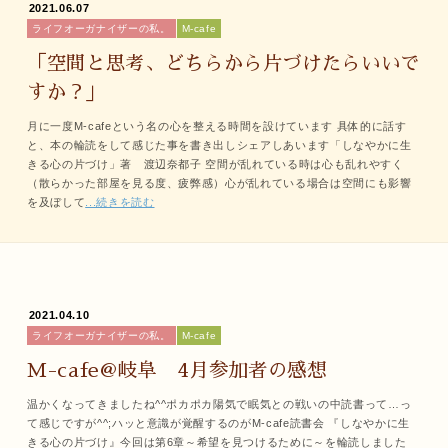
2021.06.07
ライフオーガナイザーの私。
M-cafe
「空間と思考、どちらから片づけたらいいで
すか？」
月に一度M-cafeという名の心を整える時間を設けています 具体的に話す
と、本の輪読をして感じた事を書き出しシェアしあいます「しなやかに生
きる心の片づけ」著 渡辺奈都子 空間が乱れている時は心も乱れやすく
（散らかった部屋を見る度、疲弊感）心が乱れている場合は空間にも影響
を及ぼして
...続きを読む
2021.04.10
ライフオーガナイザーの私。
M-cafe
M-cafe@岐阜 4月参加者の感想
温かくなってきましたね^^ポカポカ陽気で眠気との戦いの中読書って…っ
て感じですが^^;ハッと意識が覚醒するのがM-cafe読書会 『しなやかに生
きる心の片づけ』今回は第6章～希望を見つけるために～を輪読しました