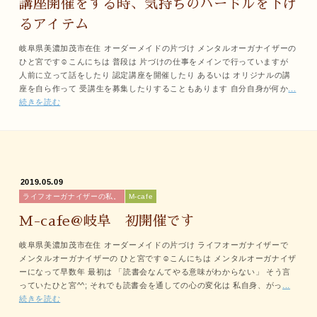
講座開催をする時、気持ちのハードルを下げ
るアイテム
岐阜県美濃加茂市在住 オーダーメイドの片づけ メンタルオーガナイザーの
ひと宮です☺こんにちは 普段は 片づけの仕事をメインで行っていますが
人前に立って話をしたり 認定講座を開催したり あるいは オリジナルの講
座を自ら作って 受講生を募集したりすることもあります 自分自身が何か
...
続きを読む
2019.05.09
ライフオーガナイザーの私。
M-cafe
M-cafe@岐阜 初開催です
岐阜県美濃加茂市在住 オーダーメイドの片づけ ライフオーガナイザーで
メンタルオーガナイザーの ひと宮です☺こんにちは メンタルオーガナイザ
ーになって早数年 最初は 「読書会なんてやる意味がわからない」 そう言
っていたひと宮^^; それでも読書会を通しての心の変化は 私自身、がっ
...
続きを読む