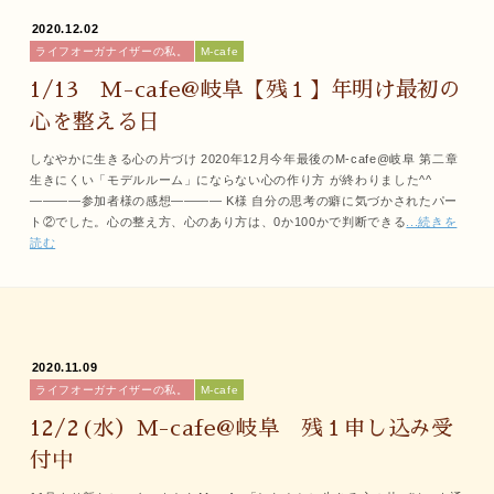
2020.12.02
ライフオーガナイザーの私。
M-cafe
1/13 M-cafe@岐阜【残１】年明け最初の
心を整える日
しなやかに生きる心の片づけ 2020年12月今年最後のM-cafe@岐阜 第二章
生きにくい「モデルルーム」にならない心の作り方 が終わりました^^
――――参加者様の感想―――― K様 自分の思考の癖に気づかされたパー
ト②でした。心の整え方、心のあり方は、0か100かで判断できる
...続きを
読む
2020.11.09
ライフオーガナイザーの私。
M-cafe
12/2(水）M-cafe@岐阜 残１申し込み受
付中