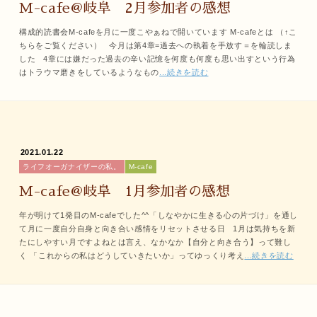
M-cafe@岐阜 2月参加者の感想
構成的読書会M-cafeを月に一度こやぁねで開いています M-cafeとは （↑こ
ちらをご覧ください） 今月は第4章=過去への執着を手放す＝を輪読しま
した 4章には嫌だった過去の辛い記憶を何度も何度も思い出すという行為
はトラウマ磨きをしているようなもの
...続きを読む
2021.01.22
ライフオーガナイザーの私。
M-cafe
M-cafe@岐阜 1月参加者の感想
年が明けて1発目のM-cafeでした^^「しなやかに生きる心の片づけ」を通し
て月に一度自分自身と向き合い感情をリセットさせる日 1月は気持ちを新
たにしやすい月ですよねとは言え、なかなか【自分と向き合う】って難し
く 「これからの私はどうしていきたいか」ってゆっくり考え
...続きを読む