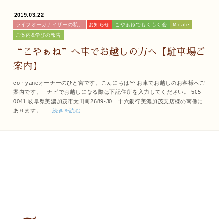
2019.03.22
ライフオーガナイザーの私。
お知らせ
こやぁねでもくもく会
M-cafe
ご案内&学びの報告
“こやぁね”へ車でお越しの方へ【駐車場ご
案内】
co・yaneオーナーのひと宮です。こんにちは^^ お車でお越しのお客様へご
案内です。 ナビでお越しになる際は下記住所を入力してください。 505-
0041 岐阜県美濃加茂市太田町2689-30 十六銀行美濃加茂支店様の南側に
あります。
...続きを読む