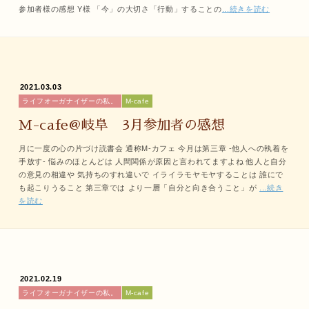
参加者様の感想 Y様 「今」の大切さ「行動」することの
...続きを読む
2021.03.03
ライフオーガナイザーの私。
M-cafe
M-cafe@岐阜 3月参加者の感想
月に一度の心の片づけ読書会 通称M-カフェ 今月は第三章 -他人への執着を
手放す- 悩みのほとんどは 人間関係が原因と言われてますよね 他人と自分
の意見の相違や 気持ちのすれ違いで イライラモヤモヤすることは 誰にで
も起こりうること 第三章では より一層「自分と向き合うこと」が
...続き
を読む
2021.02.19
ライフオーガナイザーの私。
M-cafe