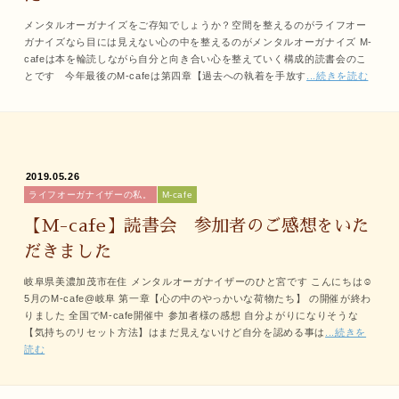
メンタルオーガナイズをご存知でしょうか？空間を整えるのがライフオー
ガナイズなら目には見えない心の中を整えるのがメンタルオーガナイズ M-
cafeは本を輪読しながら自分と向き合い心を整えていく構成的読書会のこ
とです 今年最後のM-cafeは第四章【過去への執着を手放す
...続きを読む
2019.05.26
ライフオーガナイザーの私。
M-cafe
【M-cafe】読書会 参加者のご感想をいた
だきました
岐阜県美濃加茂市在住 メンタルオーガナイザーのひと宮です こんにちは☺
5月のM-cafe@岐阜 第一章【心の中のやっかいな荷物たち】 の開催が終わ
りました 全国でM-cafe開催中 参加者様の感想 自分よがりになりそうな
【気持ちのリセット方法】はまだ見えないけど自分を認める事は
...続きを
読む