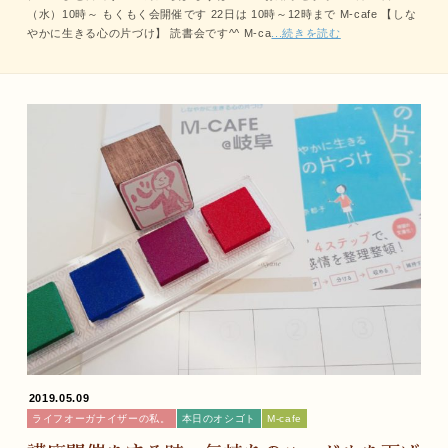
（水）10時～ もくもく会開催です 22日は 10時～12時まで M-cafe 【しな
やかに生きる心の片づけ】 読書会です^^ M-ca
...続きを読む
2019.05.09
ライフオーガナイザーの私。
本日のオシゴト
M-cafe