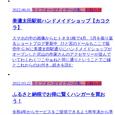
2022.06.01
ライフオーガナイザーの私。
お知らせ
美濃太田駅前ハンドメイドショップ【カコク
ラ】
スマホの中の画像からヒトネタ1枚で4月、5月を振り返
るショートブログ更新中 ひと宮のドールもここで販
売中 G.Wに美濃太田駅通りにハンドメイドショップが
オープンした沢山の作家さんのアクセサリーが並んで
いてわくわく♡こやぁねと同じ通りということでご縁
とこれからのお付き
...続きを読む
2022.03.22
ライフオーガナイザーの私。
お知らせ
ふるさと納税でお得に賢くハンガーを買お
う！
令和4年からサービスをご提供できるよう昨年末から準