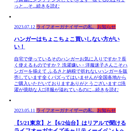
っと…そ
...続きを読む
2023.07.12
ライフオーガナイザーの私。
お知らせ
ハンガーはちょこちょこ買いしない方がい
い！
自宅で使っているそのハンガーお気に入りですか？長
く使えるものですか？ 洗濯嫌い・洋服迷子さんこそハ
ンガーを揃えて ふるさと納税で折れないハンガーを販
売しています全くバズってはいませんが全国各地から
ご購入いただいておりますありがとうございます □洗
濯が億劫な人□洋服が溢れているのに
...続きを読む
2023.05.11
ライフオーガナイザーの私。
お知らせ
【5/21東京】と【6/2仙台】はリアルで聞ける
ライフオーガナイズチャリティーイベントへ