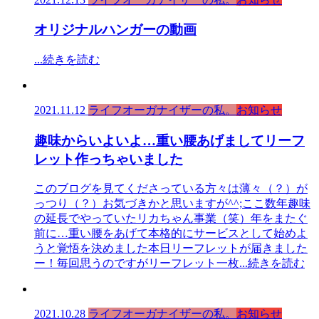
オリジナルハンガーの動画
...続きを読む
2021.11.12
ライフオーガナイザーの私。
お知らせ
趣味からいよいよ…重い腰あげましてリーフ
レット作っちゃいました
このブログを見てくださっている方々は薄々（？）が
っつり（？）お気づきかと思いますが^^;ここ数年趣味
の延長でやっていたリカちゃん事業（笑）年をまたぐ
前に…重い腰をあげて本格的にサービスとして始めよ
うと覚悟を決めました本日リーフレットが届きました
ー！毎回思うのですがリーフレット一枚
...続きを読む
2021.10.28
ライフオーガナイザーの私。
お知らせ