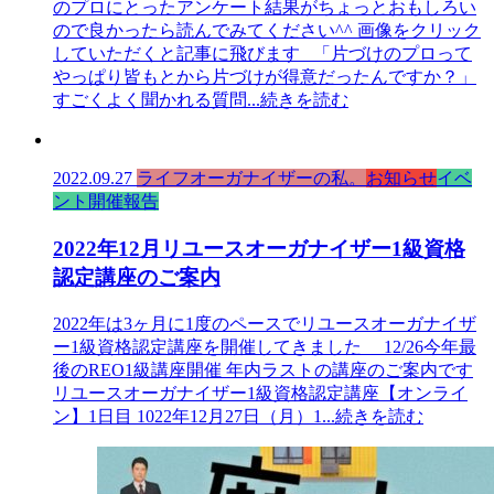
のプロにとったアンケート結果がちょっとおもしろい
ので良かったら読んでみてください^^ 画像をクリック
していただくと記事に飛びます 「片づけのプロって
やっぱり皆もとから片づけが得意だったんですか？」
すごくよく聞かれる質問
...続きを読む
2022.09.27
ライフオーガナイザーの私。
お知らせ
イベ
ント開催報告
2022年12月リユースオーガナイザー1級資格
認定講座のご案内
2022年は3ヶ月に1度のペースでリユースオーガナイザ
ー1級資格認定講座を開催してきました 12/26今年最
後のREO1級講座開催 年内ラストの講座のご案内です
リユースオーガナイザー1級資格認定講座【オンライ
ン】1日目 1022年12月27日（月）1
...続きを読む