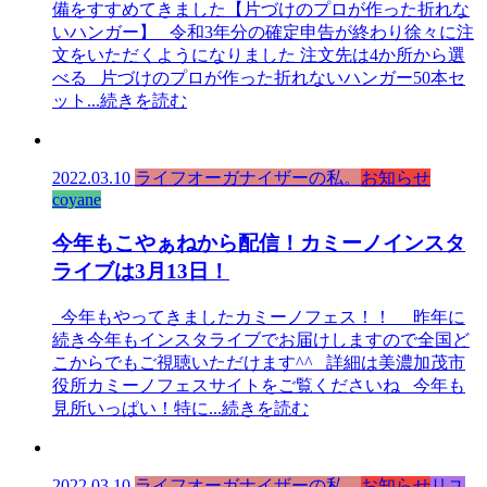
備をすすめてきました【片づけのプロが作った折れな
いハンガー】 令和3年分の確定申告が終わり徐々に注
文をいただくようになりました 注文先は4か所から選
べる 片づけのプロが作った折れないハンガー50本セ
ット
...続きを読む
2022.03.10
ライフオーガナイザーの私。
お知らせ
coyane
今年もこやぁねから配信！カミーノインスタ
ライブは3月13日！
今年もやってきましたカミーノフェス！！ 昨年に
続き今年もインスタライブでお届けしますので全国ど
こからでもご視聴いただけます^^ 詳細は美濃加茂市
役所カミーノフェスサイトをご覧くださいね 今年も
見所いっぱい！特に
...続きを読む
2022.03.10
ライフオーガナイザーの私。
お知らせ
リユ