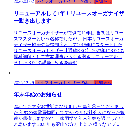
2026.03.02
ライフオーガナイザーの私。
お知らせ
リニューアルして1年！リユースオーガナイザ
ー動き出します
リユースオーガナイザーができて11年目 当初はリユー
スマスターという名称でしたが、 日本リユースオーガ
ナイザー協会の資格制度として2015年にスタートした
リユースオーガナイザー【通称REO】 2023年にREOの
専科講師として吉本理事から引き継ぎリニューアルし
ました REOの講座
...続きを読む
2025.12.29
ライフオーガナイザーの私。
お知らせ
年末年始のお知らせ
2025年も大変お世話になりました 毎年承っておりまし
た 年始の家電買物同行ですが 今年は社会人になった娘
達が帰省しますので 一家団欒で年末年始を過ごしたい
と思います 2025年も沢山の方と出会い 様々なアプロー