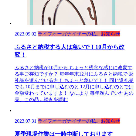
2023.09.02
ライフオーガナイザーの私。
お知らせ
ふるさと納税する人は急いで！10月から改
変！
ふるさと納税が10月から ちょっと残念な感じに改変す
る事ご存知ですか？ 毎年年末12月にふるさと納税で 返
礼品を選んでいる方！ ちょっと急いで！！ 同じ返礼品
でも 10月までに申し込むのと 12月に申し込むのとでは
金額変わっていますよ！ なにより 毎年頼んでいたあの
品、この品
...続きを読む
2023.07.31
ライフオーガナイザーの私。
お知らせ
夏季現場作業は一時中断しております