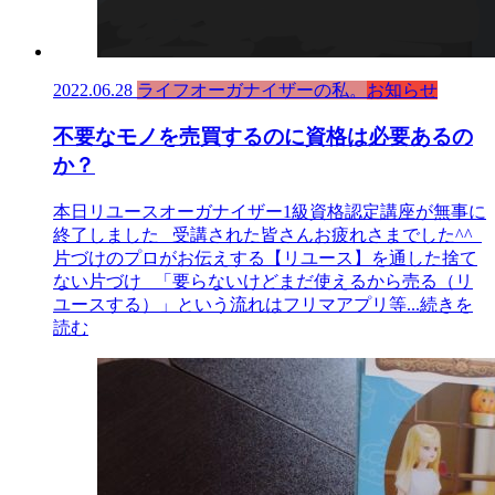
2022.06.28
ライフオーガナイザーの私。
お知らせ
不要なモノを売買するのに資格は必要あるの
か？
本日リユースオーガナイザー1級資格認定講座が無事に
終了しました 受講された皆さんお疲れさまでした^^
片づけのプロがお伝えする【リユース】を通した捨て
ない片づけ 「要らないけどまだ使えるから売る（リ
ユースする）」という流れはフリマアプリ等
...続きを
読む