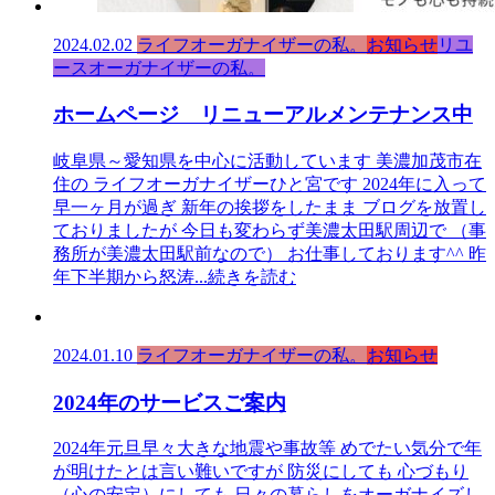
2024.02.02
ライフオーガナイザーの私。
お知らせ
リユ
ースオーガナイザーの私。
ホームページ リニューアルメンテナンス中
岐阜県～愛知県を中心に活動しています 美濃加茂市在
住の ライフオーガナイザーひと宮です 2024年に入って
早一ヶ月が過ぎ 新年の挨拶をしたまま ブログを放置し
ておりましたが 今日も変わらず美濃太田駅周辺で （事
務所が美濃太田駅前なので） お仕事しております^^ 昨
年下半期から怒涛
...続きを読む
2024.01.10
ライフオーガナイザーの私。
お知らせ
2024年のサービスご案内
2024年元旦早々大きな地震や事故等 めでたい気分で年
が明けたとは言い難いですが 防災にしても 心づもり
（心の安定）にしても 日々の暮らしをオーガナイズし