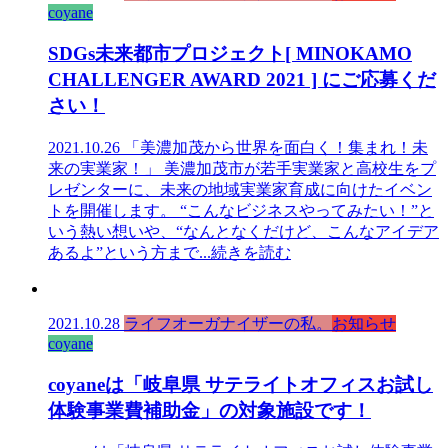
coyane
SDGs未来都市プロジェクト[ MINOKAMO
CHALLENGER AWARD 2021 ] にご応募くだ
さい！
2021.10.26 「美濃加茂から世界を面白く！集まれ！未
来の実業家！」 美濃加茂市が若手実業家と高校生をプ
レゼンターに、未来の地域実業家育成に向けたイベン
トを開催します。 “こんなビジネスやってみたい！”と
いう熱い想いや、“なんとなくだけど、こんなアイデア
あるよ”という方まで
...続きを読む
2021.10.28
ライフオーガナイザーの私。
お知らせ
coyane
coyaneは「岐阜県 サテライトオフィスお試し
体験事業費補助金」の対象施設です！