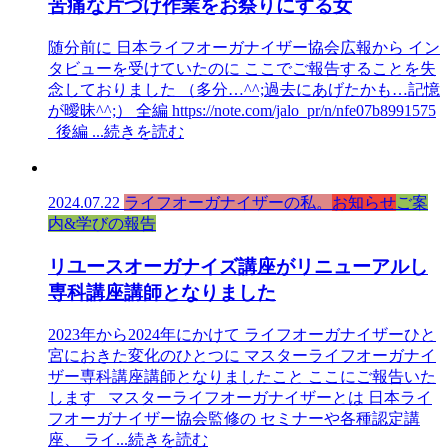
苦痛な片づけ作業をお祭りにする女
随分前に 日本ライフオーガナイザー協会広報から イン
タビューを受けていたのに ここでご報告することを失
念しておりました （多分…^^;過去にあげたかも…記憶
が曖昧^^;） 全編 https://note.com/jalo_pr/n/nfe07b8991575
後編
...続きを読む
2024.07.22
ライフオーガナイザーの私。
お知らせ
ご案
内&学びの報告
リユースオーガナイズ講座がリニューアルし
専科講座講師となりました
2023年から2024年にかけて ライフオーガナイザーひと
宮におきた変化のひとつに マスターライフオーガナイ
ザー専科講座講師となりましたこと ここにご報告いた
します マスターライフオーガナイザーとは 日本ライ
フオーガナイザー協会監修の セミナーや各種認定講
座、 ライ
...続きを読む