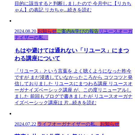
目的に該当すると判断しましたので 今月中に【リカち
ゃん】の表記 リカちゃ
...続きを読む
2024.08.20
お知らせ
ご案内&学びの報告
リユースオーガ
ナイザーの私。
もはや避けては通れない「リユース」にまつ
わる講座について
「リユース」という言葉を よく聴くようになった昨今
ですが まだ浸透していなかったころから コツコツと発
信しておりました リユースにまつわる講座 リユースオ
ーガナイズベーシック講座 が、この度リニューアルし
ました 前回もブログで書きましたが リユースオーガナ
イズベーシック講座は 片
...続きを読む
2024.07.22
ライフオーガナイザーの私。
お知らせ