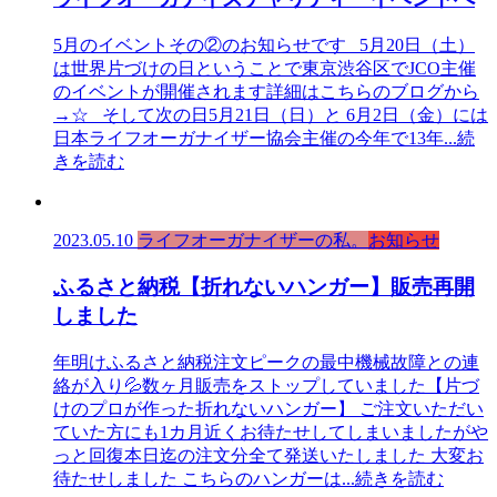
5月のイベントその②のお知らせです 5月20日（土）
は世界片づけの日ということで東京渋谷区でJCO主催
のイベントが開催されます詳細はこちらのブログから
→☆ そして次の日5月21日（日）と 6月2日（金）には
日本ライフオーガナイザー協会主催の今年で13年
...続
きを読む
2023.05.10
ライフオーガナイザーの私。
お知らせ
ふるさと納税【折れないハンガー】販売再開
しました
年明けふるさと納税注文ピークの最中機械故障との連
絡が入り💦数ヶ月販売をストップしていました【片づ
けのプロが作った折れないハンガー】 ご注文いただい
ていた方にも1カ月近くお待たせしてしまいましたがや
っと回復本日迄の注文分全て発送いたしました 大変お
待たせしました こちらのハンガーは
...続きを読む