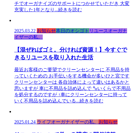
チでオーガナイズのサポートにつかせていただき 大変
充実した1年となり
...続きを読む
2025.03.22
お知らせ
本日のオシゴト
リユースオーガナ
イザーの私。
【混ぜればゴミ。分ければ資源！】今すぐで
きるリユースを取り入れた生活
最近お客様のご要望でクリーンセンターに 不用品を持
っていくための お手伝いをする機会が多いひと宮です
クリーンセンターは 各自治体によって違いはあるかと
思いますが 車に不用品を詰め込んで ㌔いくらで不用品
を処分するのですが ↑車にクリーンセンターに持って
いく不用品を詰め込んでいる
...続きを読む
2025.01.24
ライフオーガナイザーの私。
お知らせ