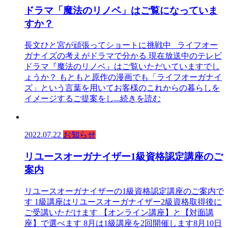
ドラマ「魔法のリノベ」はご覧になっていま
すか？
長文ひと宮が頑張ってショートに挑戦中 ライフオー
ガナイズの考えがドラマで分かる 現在放送中のテレビ
ドラマ『魔法のリノベ』はご覧いただいていますでし
ょうか？ もともと原作の漫画でも「ライフオーガナイ
ズ」という言葉を用いてお客様のこれからの暮らしを
イメージするご提案をし
...続きを読む
2022.07.22
お知らせ
リユースオーガナイザー1級資格認定講座のご
案内
リユースオーガナイザーの1級資格認定講座のご案内で
す 1級講座はリユースオーガナイザー2級資格取得後に
ご受講いただけます 【オンライン講座】と【対面講
座】で選べます 8月は1級講座を2回開催します8月10日