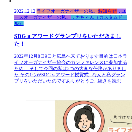
2022.12.12
ライフオーガナイザーの私。
お知らせ
リユ
ースオーガナイザーの私。
リカちゃん（カスタムドー
ル）
SDGｓアワードグランプリをいただきまし
た！
2022年12月8日9日と広島へ来ております目的は日本ラ
イフオーガナイザー協会のカンファレンスに参加する
ため そして今回の私は2つの大きな任務がありまし
た その1つがSDGｓアワード授賞式 なんと私グラン
プリをいただいたのですありがとうご
...続きを読む