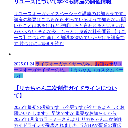
リユースについて学べる講座の開催情報
リユースオーガナイズベーシック講座のお知らせです
講座の概要はこちらから 知っているようで知らない 聞
いたことはあるけれど 説明しろと言われるといまいち
わからない そんな今、もっとも身近な社会問題 【リユ
ース】について 楽しく知識を深めていただける講座で
す 片づけに
...続きを読む
2025.01.24
ライフオーガナイザーの私。
お知らせ
リユ
ースオーガナイザーの私。
リカちゃん（カスタムドー
ル）
【リカちゃん二次創作ガイドラインについ
て】
2025年最初の投稿です （今更ですが今年もよろしくお
願いいたします） 早速ですが 重要なお知らせから
2025年1月タカラトミーさんより リカちゃん二次創作
ガイドラインが発表されました 当方HPが事業の宣伝