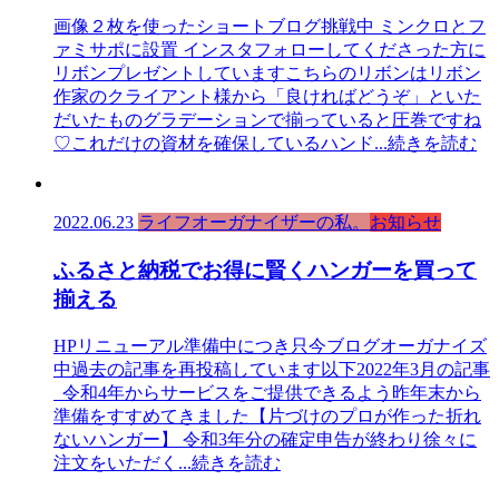
画像２枚を使ったショートブログ挑戦中 ミンクロとフ
ァミサポに設置 インスタフォローしてくださった方に
リボンプレゼントしていますこちらのリボンはリボン
作家のクライアント様から「良ければどうぞ」といた
だいたものグラデーションで揃っていると圧巻ですね
♡これだけの資材を確保しているハンド
...続きを読む
2022.06.23
ライフオーガナイザーの私。
お知らせ
ふるさと納税でお得に賢くハンガーを買って
揃える
HPリニューアル準備中につき只今ブログオーガナイズ
中過去の記事を再投稿しています以下2022年3月の記事
令和4年からサービスをご提供できるよう昨年末から
準備をすすめてきました【片づけのプロが作った折れ
ないハンガー】 令和3年分の確定申告が終わり徐々に
注文をいただく
...続きを読む