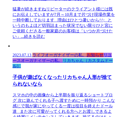
猛暑が続きますねリピーターのクライアント様には既
にお伝えしていますが7月～10月まで片づけ現場作業を
一時中断しております 理由はひとつ暑いから^^; と
いうのもよほど切羽詰まった状況でない限りひと宮に
ご依頼くださる一般家庭のお客様は「いつか片づけた
い」
...続きを読む
2023.07.13
ライフオーガナイザーの私。
お知らせ
リユ
ースオーガナイザーの私。
リカちゃん（カスタムドー
ル）
子供が遊ばなくなったリカちゃん人形が捨て
られないなら
スマホの中の画像から上半期を振り返るショートブロ
グ 次に遊んでくれる子へ渡すために一時預かり こんな
感じで我が家にやってくる一度は役目を終えたドール
達 また次に可愛がってくれる方へとお渡しできるよ
う綺麗にメンテナンスしていきます 捨てるのはちょ