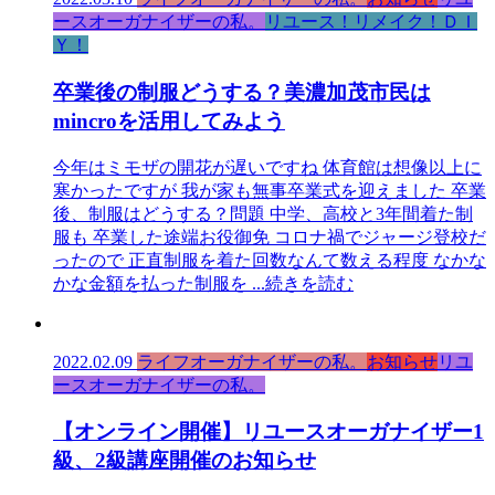
ースオーガナイザーの私。
リユース！リメイク！ＤＩ
Ｙ！
卒業後の制服どうする？美濃加茂市民は
mincroを活用してみよう
今年はミモザの開花が遅いですね 体育館は想像以上に
寒かったですが 我が家も無事卒業式を迎えました 卒業
後、制服はどうする？問題 中学、高校と3年間着た制
服も 卒業した途端お役御免 コロナ禍でジャージ登校だ
ったので 正直制服を着た回数なんて数える程度 なかな
かな金額を払った制服を
...続きを読む
2022.02.09
ライフオーガナイザーの私。
お知らせ
リユ
ースオーガナイザーの私。
【オンライン開催】リユースオーガナイザー1
級、2級講座開催のお知らせ