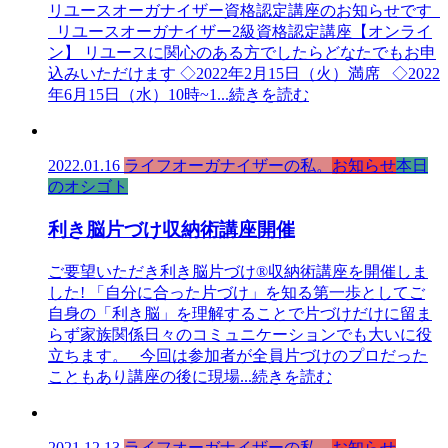
リユースオーガナイザー資格認定講座のお知らせです
リユースオーガナイザー2級資格認定講座【オンライ
ン】 リユースに関心のある方でしたらどなたでもお申
込みいただけます ◇2022年2月15日（火）満席 ◇2022
年6月15日（水）10時~1
...続きを読む
2022.01.16
ライフオーガナイザーの私。
お知らせ
本日
のオシゴト
利き脳片づけ収納術講座開催
ご要望いただき利き脳片づけ®収納術講座を開催しま
した! 「自分に合った片づけ」を知る第一歩としてご
自身の「利き脳」を理解することで片づけだけに留ま
らず家族関係日々のコミュニケーションでも大いに役
立ちます。 今回は参加者が全員片づけのプロだった
こともあり講座の後に現場
...続きを読む
2021.12.13
ライフオーガナイザーの私。
お知らせ