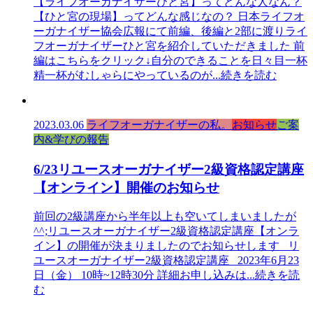
【ライフオーガナイザーひと宮】ってどんな人なん？
【ひと宮の現場】ってどんな感じなの？ 日本ライフオ
ーガナイザー協会広報にて前編、後編と2部に渡りライ
フオーガナイザーひと宮を紹介していただきました 前
編はこちらをクリック↓自分のできることを日々目一杯
精一杯がむしゃらにやっているのが
...続きを読む
2023.03.06
ライフオーガナイザーの私。
お知らせ
ご案
内&学びの報告
6/23リユースオーガナイザー2級資格認定講座
【オンライン】開催のお知らせ
前回の2級講座から半年以上も空いてしまいましたが
^^;リユースオーガナイザー2級資格認定講座【オンラ
イン】の開催が決まりましたのでお知らせします リ
ユースオーガナイザー2級資格認定講座 2023年6月23
日（金） 10時~12時30分 詳細お申し込みは
...続きを読
む