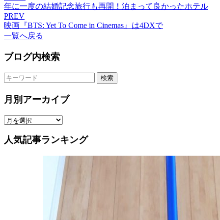
年に一度の結婚記念旅行も再開！泊まって良かったホテル
PREV
映画『BTS: Yet To Come in Cinemas』は4DXで
一覧へ戻る
ブログ内検索
検索
月別アーカイブ
人気記事ランキング