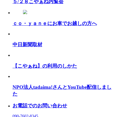
５/２８こやぁね内覧会
ｃｏ・ｙａｎｅにお車でお越しの方へ
中日新聞取材
【こやぁね】の利用のしかた
NPO法人tadaima!さんとYouTube配信しまし
た
お電話でのお問い合わせ
090-7602-8345