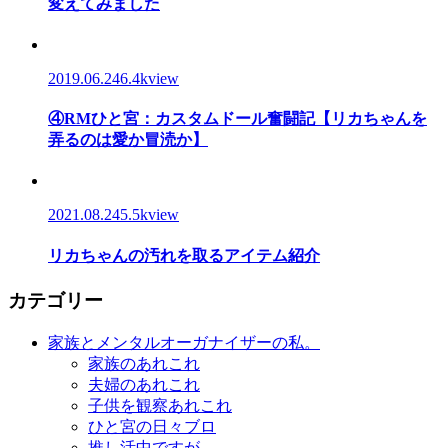
変えてみました
2019.06.24
6.4kview
④RMひと宮：カスタムドール奮闘記【リカちゃんを
弄るのは愛か冒涜か】
2021.08.24
5.5kview
リカちゃんの汚れを取るアイテム紹介
カテゴリー
家族とメンタルオーガナイザーの私。
家族のあれこれ
夫婦のあれこれ
子供を観察あれこれ
ひと宮の日々ブロ
推し活中ですが