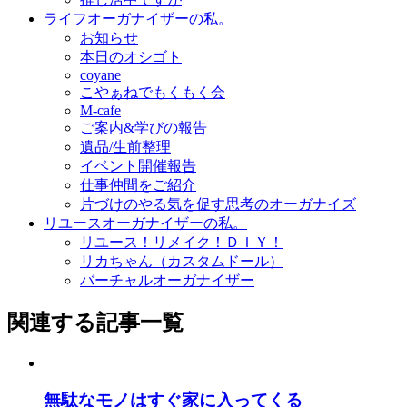
ライフオーガナイザーの私。
お知らせ
本日のオシゴト
coyane
こやぁねでもくもく会
M-cafe
ご案内&学びの報告
遺品/生前整理
イベント開催報告
仕事仲間をご紹介
片づけのやる気を促す思考のオーガナイズ
リユースオーガナイザーの私。
リユース！リメイク！ＤＩＹ！
リカちゃん（カスタムドール）
バーチャルオーガナイザー
関連する記事一覧
無駄なモノはすぐ家に入ってくる