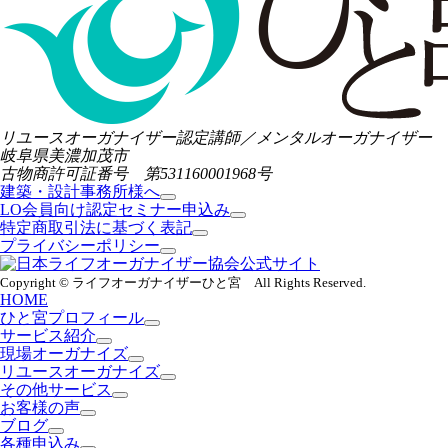
リユースオーガナイザー認定講師／メンタルオーガナイザー
岐阜県美濃加茂市
古物商許可証番号 第531160001968号
建築・設計事務所様へ
LO会員向け認定セミナー申込み
特定商取引法に基づく表記
プライバシーポリシー
Copyright © ライフオーガナイザーひと宮 All Rights Reserved.
HOME
ひと宮プロフィール
サービス紹介
現場オーガナイズ
リユースオーガナイズ
その他サービス
お客様の声
ブログ
各種申込み