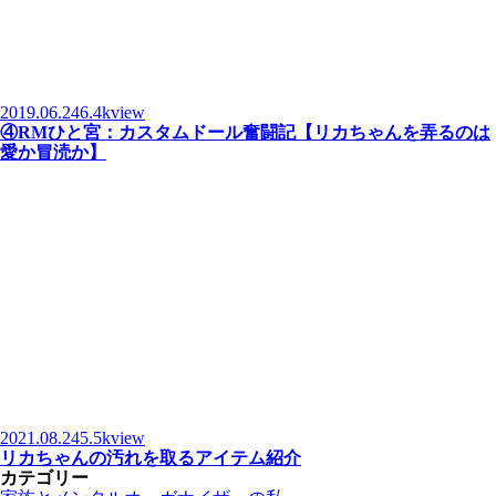
2019.06.24
6.4kview
④RMひと宮：カスタムドール奮闘記【リカちゃんを弄るのは
愛か冒涜か】
2021.08.24
5.5kview
リカちゃんの汚れを取るアイテム紹介
カテゴリー