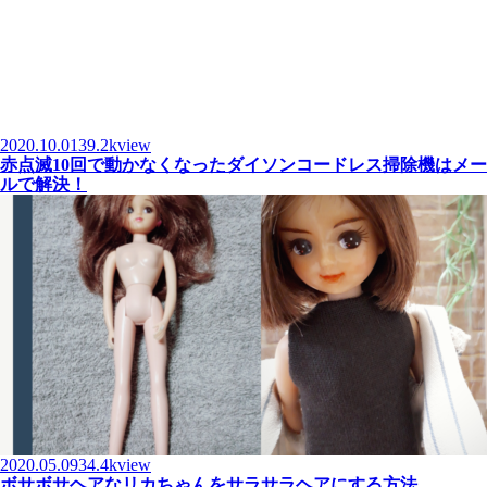
2020.10.01
39.2kview
赤点滅10回で動かなくなったダイソンコードレス掃除機はメー
ルで解決！
2020.05.09
34.4kview
ボサボサヘアなリカちゃんをサラサラヘアにする方法