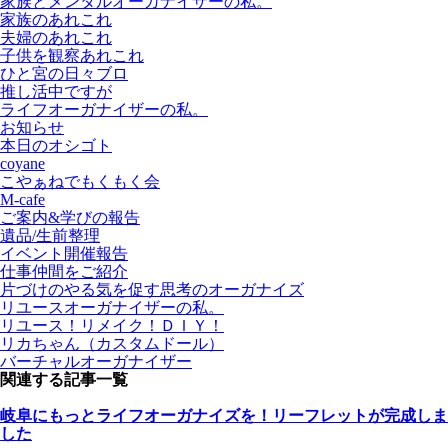
家族とメンタルオーガナイザーの私。
家族のあれこれ
夫婦のあれこれ
子供を観察あれこれ
ひと宮の日々ブロ
推し活中ですが
ライフオーガナイザーの私。
お知らせ
本日のオシゴト
coyane
こやぁねでもくもく会
M-cafe
ご案内&学びの報告
遺品/生前整理
イベント開催報告
仕事仲間をご紹介
片づけのやる気を促す思考のオーガナイズ
リユースオーガナイザーの私。
リユース！リメイク！ＤＩＹ！
リカちゃん（カスタムドール）
バーチャルオーガナイザー
関連する記事一覧
岐阜にもっとライフオーガナイズを！リーフレットが完成しま
した