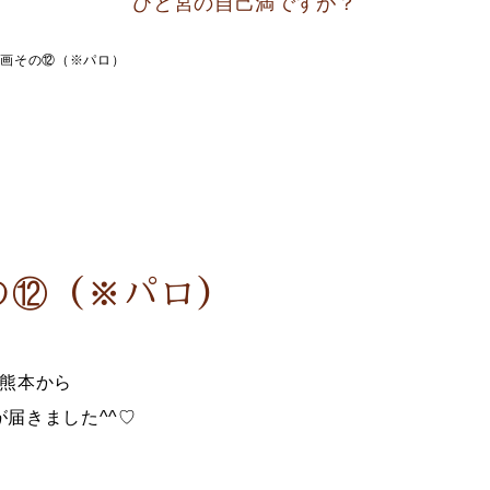
ひと宮の自己満ですが？
企画その⑫（※パロ）
の⑫（※パロ）
熊本から
が届きました^^♡