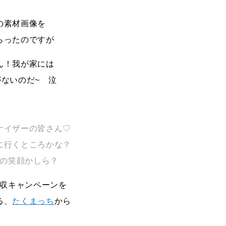
の素材画像を
らったのですが
ん！我が家には
ないのだ~ 泣
ナイザーの皆さん♡
に行くところかな？
の笑顔かしら？
収キャンペーンを
る、
たくまっち
から