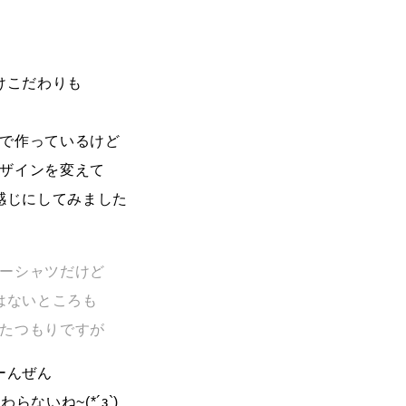
けこだわりも
で作っているけど
ザインを変えて
感じにしてみました
ーシャツだけど
はないところも
たつもりですが
ーんぜん
らないね~(*´з`)