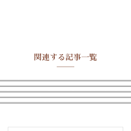
関連する記事一覧
誰に遠慮してたんだって話
ジャニーズのネット解禁
好きすぎると逆に綴れない
鳥羽水族館でこの子にご挨拶
今なら日本一チケットの取れないendless SHOCK 20th が映画館で観れる！
『はい。ガラが悪いねぇ~。』は2018年で見納めなるか？
雑コラの匠作品集~遊びも真剣☆熊本編~
充電期間
祝！15周年で紅白決定！で少し元気を取り戻そう！私！
HOPE ON THE STAGE in京セラドーム