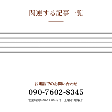
関連する記事一覧
取り外しが面倒な時はリユースマスターに任せて
片づけやすい服選び【素材の見落とし】
【12/21オンライン】リユースオーガナイザー2級資格認定講座のご案内
『叱る』より『褒めて』育てるのは自分を褒めてあげる為
こやぁねが新聞に掲載されました^^
⑨どこで売っても同じだと思っていませんか？
普段は学校に置いてるモノを持ち帰ってきたら
リユースマスター2級資格認定講座開催しました
生協のしくみが好き
M-cafe@岐阜 2月参加者の感想
お電話でのお問い合わせ
090-7602-8345
営業時間9:00-17:00 休日：土曜/日曜/祝日