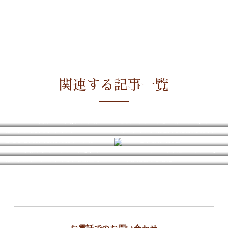
関連する記事一覧
5/22 M-cafe開催 こやぁねに著者来店♡
心強いサポートと一緒に片づけています
カーテンを洗うタイミング
【10チャレ】最近買ったお気に入りの麦茶ポット
ふるさと納税でお得に賢くハンガーを買って揃える
５/２８こやぁね内覧会
『モノが循環する』サポートをする仕事~岐阜から茨城へ~
リバーポートパーク美濃加茂でBBQ
カスタムドール作りの様子を動画でご紹介
工事が始まりました