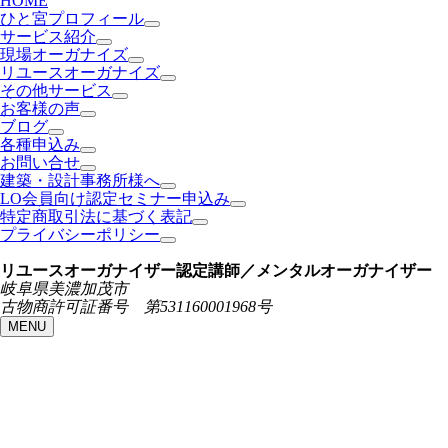
HOME
ひと宮プロフィール
サービス紹介
現場オーガナイズ
リユースオーガナイズ
その他サービス
お客様の声
ブログ
各種申込み
お問い合せ
建築・設計事務所様へ
LO会員向け認定セミナー申込み
特定商取引法に基づく表記
プライバシーポリシー
リユースオーガナイザー認定講師／メンタルオーガナイザー
岐阜県美濃加茂市
古物商許可証番号 第531160001968号
MENU