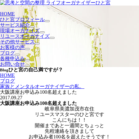
HOME
ひと宮プロフィール
サービス紹介
現場オーガナイズ
リユースオーガナイズ
その他サービス
お客様の声
ブログ
各種申込み
お問い合せ
ひと宮の自己満ですが？
Blog
HOME
ブログ
家族とメンタルオーガナイザーの私。
大阪講座お申込み100名超えました
2017.09.27
大阪講座お申込み100名超えました
岐阜県美濃加茂市在住
リユースマスターのひと宮です
こんにちは！！
開催まであと一週間とちょっと
先程連絡を頂きまして
お申込み者100名を超えたそうです！