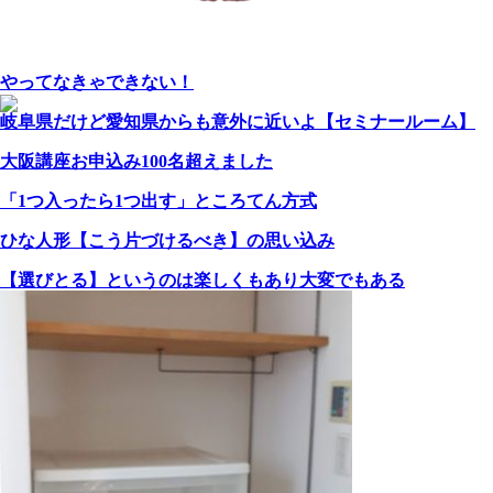
やってなきゃできない！
岐阜県だけど愛知県からも意外に近いよ【セミナールーム】
大阪講座お申込み100名超えました
「1つ入ったら1つ出す」ところてん方式
ひな人形【こう片づけるべき】の思い込み
【選びとる】というのは楽しくもあり大変でもある