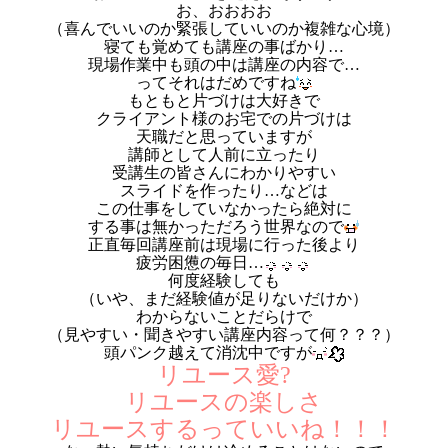
お、おおおお
（喜んでいいのか緊張していいのか複雑な心境）
寝ても覚めても講座の事ばかり…
現場作業中も頭の中は講座の内容で…
ってそれはだめですね
もともと片づけは大好きで
クライアント様のお宅での片づけは
天職だと思っていますが
講師として人前に立ったり
受講生の皆さんにわかりやすい
スライドを作ったり…などは
この仕事をしていなかったら絶対に
する事は無かっただろう世界なので
正直毎回講座前は現場に行った後より
疲労困憊の毎日…
何度経験しても
（いや、まだ経験値が足りないだけか）
わからないことだらけで
（見やすい・聞きやすい講座内容って何？？？）
頭パンク越えて消沈中ですが
リユース愛?
リユースの楽しさ
リユースするっていいね！！！