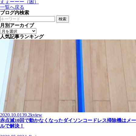
えぇーーー（困）
一覧へ戻る
ブログ内検索
検索
月別アーカイブ
人気記事ランキング
2020.10.01
39.2kview
赤点滅10回で動かなくなったダイソンコードレス掃除機はメー
ルで解決！