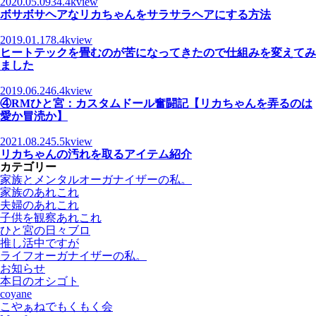
2020.05.09
34.4kview
ボサボサヘアなリカちゃんをサラサラヘアにする方法
2019.01.17
8.4kview
ヒートテックを畳むのが苦になってきたので仕組みを変えてみ
ました
2019.06.24
6.4kview
④RMひと宮：カスタムドール奮闘記【リカちゃんを弄るのは
愛か冒涜か】
2021.08.24
5.5kview
リカちゃんの汚れを取るアイテム紹介
カテゴリー
家族とメンタルオーガナイザーの私。
家族のあれこれ
夫婦のあれこれ
子供を観察あれこれ
ひと宮の日々ブロ
推し活中ですが
ライフオーガナイザーの私。
お知らせ
本日のオシゴト
coyane
こやぁねでもくもく会