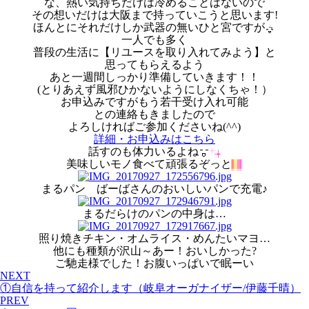
な、熱い気持ちだけは冷めることはないので
その想いだけは大阪まで持っていこうと思います!
ほんとにそれだけしか武器の無いひと宮ですが
一人でも多く
普段の生活に【リユースを取り入れてみよう】と
思ってもらえるよう
あと一週間しっかり準備していきます！！
(とりあえず風邪ひかないようにしなくちゃ！）
お申込みですがもう若干受け入れ可能
との連絡もきましたので
よろしければご参加くださいね(^^)
詳細・お申込みはこちら
話すのも体力いるよね
美味しいモノ食べて頑張るぞっと
まるパン ばーばさんのおいしいパンで充電♪
まるだらけのパンの中身は…
照り焼きチキン・オムライス・めんたいマヨ…
他にも種類が沢山～あー！おいしかった?
ご馳走様でした！お腹いっぱいで眠ーい
NEXT
①自信を持って紹介します（岐阜オーガナイザー/伊藤千晴）
PREV