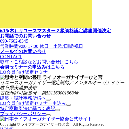
6/15(木）リユースマスター２級資格認定講座開催決定
お電話でのお問い合わせ
090-7602-8345
営業時間9:00-17:00 休日：土曜/日曜/祝日
メールでのお問い合せ
CONTACT
取材・ご相談などお問い合せはこちら
会員セミナーの申込みはこちら
LO会員向け認定セミナー
リユースオーガナイザー認定講師／メンタルオーガナイザー
岐阜県美濃加茂市
古物商許可証番号 第531160001968号
建築・設計事務所様へ
LO会員向け認定セミナー申込み
特定商取引法に基づく表記
プライバシーポリシー
Copyright © ライフオーガナイザーひと宮 All Rights Reserved.