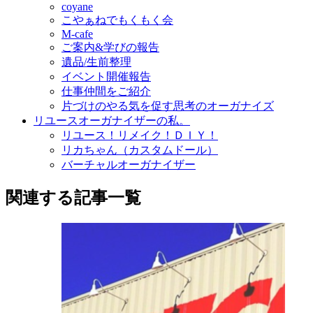
coyane
こやぁねでもくもく会
M-cafe
ご案内&学びの報告
遺品/生前整理
イベント開催報告
仕事仲間をご紹介
片づけのやる気を促す思考のオーガナイズ
リユースオーガナイザーの私。
リユース！リメイク！ＤＩＹ！
リカちゃん（カスタムドール）
バーチャルオーガナイザー
関連する記事一覧