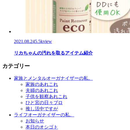
2021.08.24
5.5kview
リカちゃんの汚れを取るアイテム紹介
カテゴリー
家族とメンタルオーガナイザーの私。
家族のあれこれ
夫婦のあれこれ
子供を観察あれこれ
ひと宮の日々ブロ
推し活中ですが
ライフオーガナイザーの私。
お知らせ
本日のオシゴト