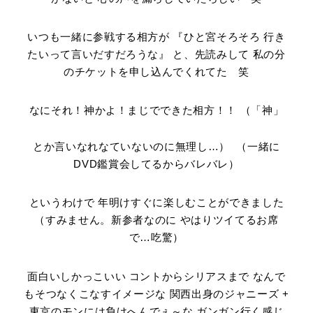
いつも一緒に参戦する相方が 『ひと宮そろそろ 行き
たいって言いだすだろうな』 と、先読みして 私の分
のチケットを申し込んでくれてた 笑
なにそれ！神かよ！まじでできた相方！！ （「神」
とか言いなれなていないのに無理し…）
（一緒に
DVD鑑賞会してるからバレバレ）
というわけで 年明けすぐに楽しむことができました
（すみません。新参者なのに やはりツイてるお席
で…吃驚）
面白いしかっこいい コントからシリアスまで なんで
もそつなくこなすイメージな 関西出身のジャニーズ +
東京のモンには負けへんでぇ～な ガンガン行く感じ