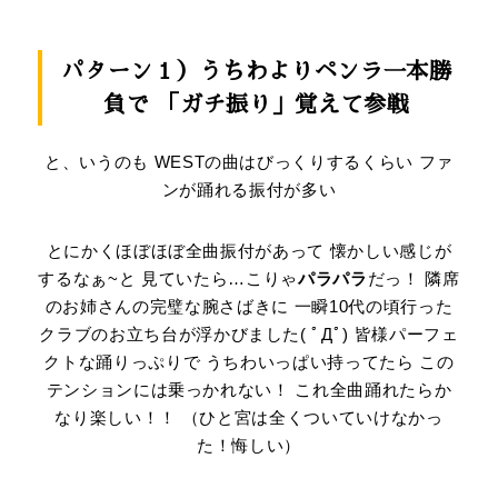
パターン１）うちわよりペンラ一本勝
負で
「ガチ振り」覚えて参戦
と、いうのも WESTの曲はびっくりするくらい ファ
ンが踊れる振付が多い
とにかくほぼほぼ全曲振付があって 懐かしい感じが
するなぁ~と 見ていたら…こりゃ
パラパラ
だっ！ 隣席
のお姉さんの完璧な腕さばきに 一瞬10代の頃行った
クラブのお立ち台が浮かびました( ﾟДﾟ) 皆様パーフェ
クトな踊りっぷりで うちわいっぱい持ってたら この
テンションには乗っかれない！ これ全曲踊れたらか
なり楽しい！！ （ひと宮は全くついていけなかっ
た！悔しい）