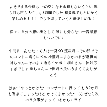
よそ見する余裕も 上の空になる余裕もないくらい 腕
も目も声も大忙しな3時間でした 初参戦でもとにかく
楽しめる！！！ でも予習していくと倍楽しめる！
個々に自分の想い出として 誰にも分らない一言感想
もついでに↓
中間君…あなたって人は一発KO 流星君…その顔でそ
のコント…跪くレベル 小瀧君…まさかの君が塩担当
神ちゃん…そのよく通るイケボ！ 桐山さん…神対応
すぎでしょ 重ちゃん…上田君の扱いうまくてありが
とう
はぁ~‼やっとかけた~ コンサートに行って もう2か月
も過ぎてしまったけど かけてよかった~ （なぜなら次
のヲタ事がまっているから）ヲイ