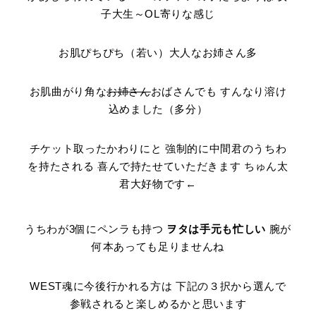
子大生～OL寄りな感じ
お肌ぴちぴち（若い）大人なお姉さん多
お肌曲がり角な
お姉さん
おばさんでも すんなり溶け
込めました（多分）
チケット取ったかわりにと 強制的に中間君のうちわ
を持たされる 喜んで持たせていただきます ちゅん太
君大好物です←
うちわが3個にペンラも持つ
ヲタは手元も忙しい
腕が
何本あっても足りませんね
WEST魂に今後行かれる方は 下記の３択から選んで
参戦されると楽しめるかと思います