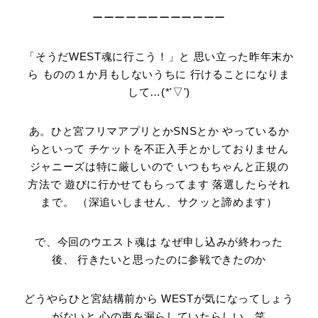
ーーーーーーーーーーーー
「そうだWEST魂に行こう！」と 思い立った昨年末か
ら ものの１か月もしないうちに 行けることになりま
して…(*'▽')
あ。ひと宮フリマアプリとかSNSとか やっているか
らといって チケットを不正入手とかしておりません
ジャニーズは特に厳しいので いつもちゃんと正規の
方法で 遊びに行かせてもらってます 落選したらそれ
まで。 （深追いしません、サクッと諦めます）
で、今回のウエスト魂は なぜ申し込みが終わった
後、 行きたいと思ったのに参戦できたのか
どうやらひと宮結構前から WESTが気になってしょう
がないと 心の声を漏らしていたらしい 笑