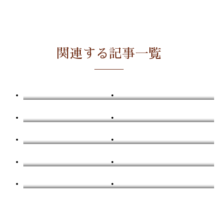
関連する記事一覧
本来の目的より記憶に残った渡韓2日目の話～前半～
2018年の見納めは「ＪＵＭＰ」で♪
新世界ロマンスオーケストラ
祝！15周年で紅白決定！で少し元気を取り戻そう！私！
初！名古屋ドームへようこそ！
自分の推しより他人の推し画像が増えるあるある
ポリティカル・マザー ザ・コレオグラファーズ・カット 4/10【感じた事を文章という形で反応してみた】
誰に遠慮してたんだって話
行って良かった3年ぶりのライブ観戦
沼ると腕も磨かれていく~アミボム編~