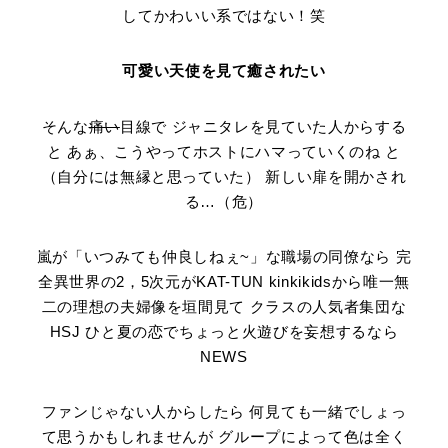
してかわいい系ではない！笑
可愛い天使を見て癒されたい
そんな
痛い
目線で ジャニタレを見ていた人からする
と あぁ、こうやってホストにハマっていくのね と
（自分には無縁と思っていた） 新しい扉を開かされ
る…（危）
嵐が「いつみても仲良しねぇ~」な職場の同僚なら 完
全異世界の2，5次元がKAT-TUN kinkikidsから唯一無
二の理想の夫婦像を垣間見て クラスの人気者集団な
HSJ ひと夏の恋でちょっと火遊びを妄想するなら
NEWS
ファンじゃない人からしたら 何見ても一緒でしょっ
て思うかもしれませんが グループによって色は全く