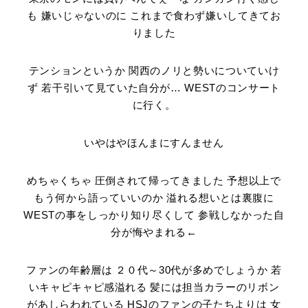
も 嫌いじゃないのに これまで食わず嫌いしてきてお
りました
テンションというか 関西のノリと勢いについていけ
ず 若干引いて見ていた自分が… WESTのコンサート
に行く。
いやはやほんまにすんません
めちゃくちゃ 圧倒されて帰ってきました 予想以上で
もう何から語っていいのか 溢れる想いとは裏腹に
WESTの事をしっかり知り尽くして 参戦しなかった自
分が悔やまれる←
ファンの年齢層は ２０代～30代が多めでしょうか 若
いキャピキャピ感溢れる 髪には担当カラーのリボン
があしらわれている HSJのファンの子たちよりは 女