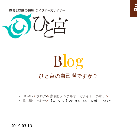
M
Blog
ひと宮の自己満ですが？
HOME
ブログ
家族とメンタルオーガナイザーの私。
推し活中ですが
【WESTV!】2019.01.09 レポ…ではない…
2019.03.13