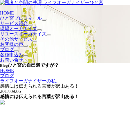
HOME
ひと宮プロフィール
サービス紹介
現場オーガナイズ
リユースオーガナイズ
その他サービス
お客様の声
ブログ
各種申込み
お問い合せ
ひと宮の自己満ですが？
Blog
HOME
ブログ
ライフオーガナイザーの私。
感情には伝えられる言葉が沢山ある！
2017.09.05
感情には伝えられる言葉が沢山ある！