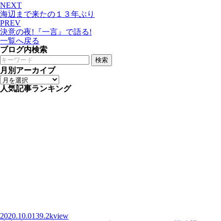
NEXT
海辺まで来たの１３年ぶり
PREV
決意の夜!『一言』で語る!
一覧へ戻る
ブログ内検索
検索
月別アーカイブ
人気記事ランキング
2020.10.01
39.2kview