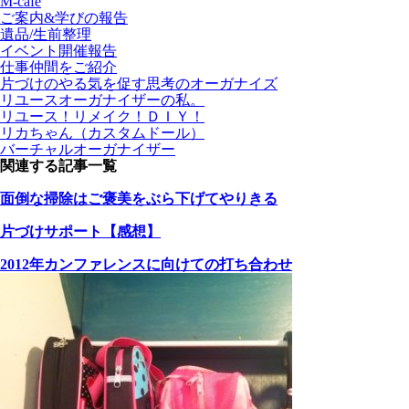
M-cafe
ご案内&学びの報告
遺品/生前整理
イベント開催報告
仕事仲間をご紹介
片づけのやる気を促す思考のオーガナイズ
リユースオーガナイザーの私。
リユース！リメイク！ＤＩＹ！
リカちゃん（カスタムドール）
バーチャルオーガナイザー
関連する記事一覧
面倒な掃除はご褒美をぶら下げてやりきる
片づけサポート【感想】
2012年カンファレンスに向けての打ち合わせ