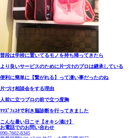
普段は学校に置いてるモノを持ち帰ってきたら
より良いサービスのために片づけのプロは継承している
便利に簡単に【繋がれる】って凄い事だったのね
片づけ相談会をする理由
人前に立つプロの前で立つ度胸
ﾏﾏｽﾞﾌｪｽﾀで利き脳診断を行ってきました
こんな暑い日こそ【オキシ漬け】
お電話でのお問い合わせ
090-7602-8345