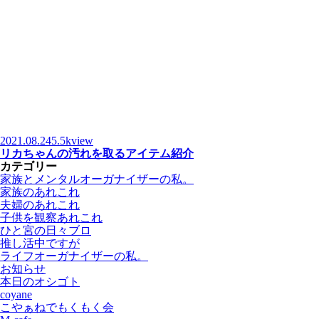
2021.08.24
5.5kview
リカちゃんの汚れを取るアイテム紹介
カテゴリー
家族とメンタルオーガナイザーの私。
家族のあれこれ
夫婦のあれこれ
子供を観察あれこれ
ひと宮の日々ブロ
推し活中ですが
ライフオーガナイザーの私。
お知らせ
本日のオシゴト
coyane
こやぁねでもくもく会