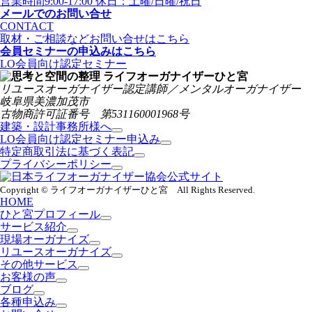
営業時間9:00-17:00 休日：土曜/日曜/祝日
メールでのお問い合せ
CONTACT
取材・ご相談などお問い合せはこちら
会員セミナーの申込みはこちら
LO会員向け認定セミナー
リユースオーガナイザー認定講師／メンタルオーガナイザー
岐阜県美濃加茂市
古物商許可証番号 第531160001968号
建築・設計事務所様へ
LO会員向け認定セミナー申込み
特定商取引法に基づく表記
プライバシーポリシー
Copyright © ライフオーガナイザーひと宮 All Rights Reserved.
HOME
ひと宮プロフィール
サービス紹介
現場オーガナイズ
リユースオーガナイズ
その他サービス
お客様の声
ブログ
各種申込み