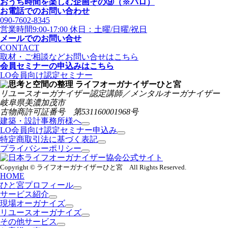
おうち時間を楽しむ企画その⑨（※パロ）
お電話でのお問い合わせ
090-7602-8345
営業時間9:00-17:00 休日：土曜/日曜/祝日
メールでのお問い合せ
CONTACT
取材・ご相談などお問い合せはこちら
会員セミナーの申込みはこちら
LO会員向け認定セミナー
リユースオーガナイザー認定講師／メンタルオーガナイザー
岐阜県美濃加茂市
古物商許可証番号 第531160001968号
建築・設計事務所様へ
LO会員向け認定セミナー申込み
特定商取引法に基づく表記
プライバシーポリシー
Copyright © ライフオーガナイザーひと宮 All Rights Reserved.
HOME
ひと宮プロフィール
サービス紹介
現場オーガナイズ
リユースオーガナイズ
その他サービス