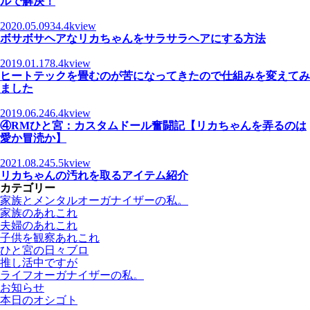
ルで解決！
2020.05.09
34.4kview
ボサボサヘアなリカちゃんをサラサラヘアにする方法
2019.01.17
8.4kview
ヒートテックを畳むのが苦になってきたので仕組みを変えてみ
ました
2019.06.24
6.4kview
④RMひと宮：カスタムドール奮闘記【リカちゃんを弄るのは
愛か冒涜か】
2021.08.24
5.5kview
リカちゃんの汚れを取るアイテム紹介
カテゴリー
家族とメンタルオーガナイザーの私。
家族のあれこれ
夫婦のあれこれ
子供を観察あれこれ
ひと宮の日々ブロ
推し活中ですが
ライフオーガナイザーの私。
お知らせ
本日のオシゴト