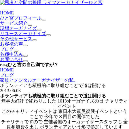
HOME
ひと宮プロフィール
サービス紹介
現場オーガナイズ
リユースオーガナイズ
その他サービス
お客様の声
ブログ
各種申込み
お問い合せ
ひと宮の自己満ですが？
Blog
HOME
ブログ
家族とメンタルオーガナイザーの私。
ボランティアも積極的に取り組むことで道は開ける
2013.06.03
ボランティアも積極的に取り組むことで道は開ける
無事大好評で終わりました 1013オーガナイズの日 チャリティ
ーイベント
このチャリティイベントは 東日本大震災復興イベントという
ことで 今年で３回目の開催でした
チャリティですので 主催者側のオーガナイザースタッフも 全
員参加費を出し ボランティアという形で参加しています