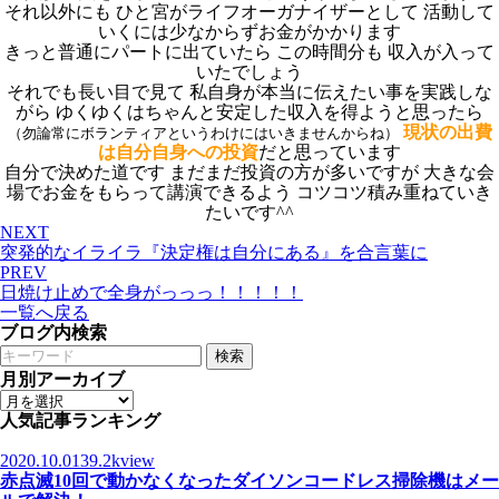
それ以外にも ひと宮がライフオーガナイザーとして 活動して
いくには少なからずお金がかかります
きっと普通にパートに出ていたら この時間分も 収入が入って
いたでしょう
それでも長い目で見て 私自身が本当に伝えたい事を実践しな
がら ゆくゆくはちゃんと安定した収入を得ようと思ったら
現状の出費
（勿論常にボランティアというわけにはいきませんからね）
は自分自身への投資
だと思っています
自分で決めた道です まだまだ投資の方が多いですが 大きな会
場でお金をもらって講演できるよう コツコツ積み重ねていき
たいです^^
NEXT
突発的なイライラ『決定権は自分にある』を合言葉に
PREV
日焼け止めで全身がっっっ！！！！！
一覧へ戻る
ブログ内検索
検索
月別アーカイブ
人気記事ランキング
2020.10.01
39.2kview
赤点滅10回で動かなくなったダイソンコードレス掃除機はメー