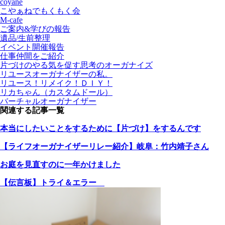
coyane
こやぁねでもくもく会
M-cafe
ご案内&学びの報告
遺品/生前整理
イベント開催報告
仕事仲間をご紹介
片づけのやる気を促す思考のオーガナイズ
リユースオーガナイザーの私。
リユース！リメイク！ＤＩＹ！
リカちゃん（カスタムドール）
バーチャルオーガナイザー
関連する記事一覧
本当にしたいことをするために【片づけ】をするんです
【ライフオーガナイザーリレー紹介】岐阜：竹内靖子さん
お庭を見直すのに一年かけました
【伝言板】トライ＆エラー