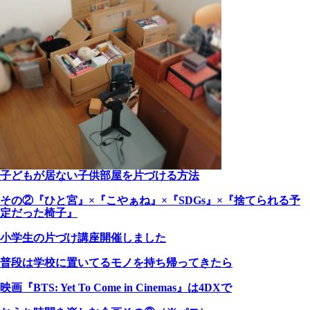
子どもが居ない子供部屋を片づける方法
その②『ひと宮』×『こやぁね』×『SDGs』×『捨てられる予
定だった椅子』
小学生の片づけ講座開催しました
普段は学校に置いてるモノを持ち帰ってきたら
映画『BTS: Yet To Come in Cinemas』は4DXで