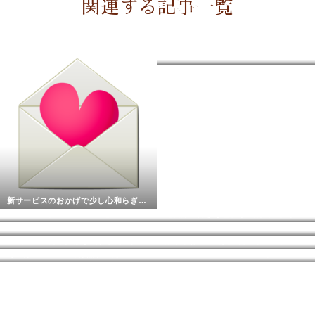
関連する記事一覧
真横にバミリ
新サービスのおかげで少し心和らぎました
KAT-TUN【UNION/CAST】
【自分の好きな色】が強制的に決まっている人は一定数いるはず
【中丸君の楽しい時間３】
今なら日本一チケットの取れないendless SHOCK 20th が映画館で観れる！
「我に返ったら負けな気がした」後の至福のタッカンマリ
娘からお土産で貰ったストラップ
そこはジャ○ーズでは無かった
HOPE ON THE STAGE in京セラドーム