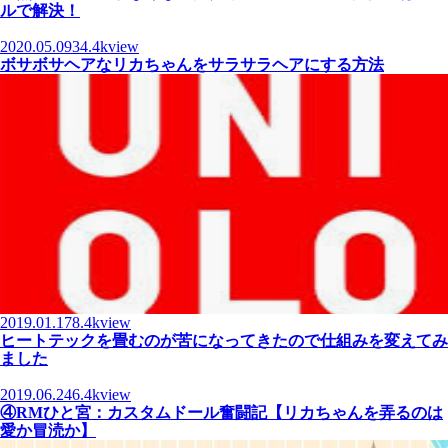
ルで解決！
2020.05.09
34.4kview
ボサボサヘアなリカちゃんをサラサラヘアにする方法
2019.01.17
8.4kview
ヒートテックを畳むのが苦になってきたので仕組みを変えてみ
ました
2019.06.24
6.4kview
④RMひと宮：カスタムドール奮闘記【リカちゃんを弄るのは
愛か冒涜か】