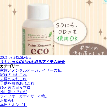
2021.08.24
5.5kview
リカちゃんの汚れを取るアイテム紹介
カテゴリー
家族とメンタルオーガナイザーの私。
家族のあれこれ
夫婦のあれこれ
子供を観察あれこれ
ひと宮の日々ブロ
推し活中ですが
ライフオーガナイザーの私。
お知らせ
本日のオシゴト