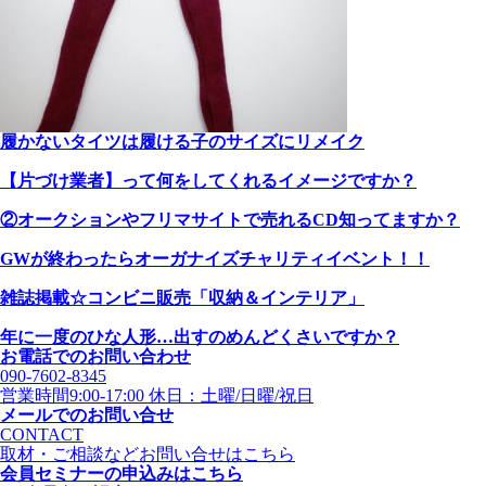
履かないタイツは履ける子のサイズにリメイク
【片づけ業者】って何をしてくれるイメージですか？
②オークションやフリマサイトで売れるCD知ってますか？
GWが終わったらオーガナイズチャリティイベント！！
雑誌掲載☆コンビニ販売「収納＆インテリア」
年に一度のひな人形…出すのめんどくさいですか？
お電話でのお問い合わせ
090-7602-8345
営業時間9:00-17:00 休日：土曜/日曜/祝日
メールでのお問い合せ
CONTACT
取材・ご相談などお問い合せはこちら
会員セミナーの申込みはこちら