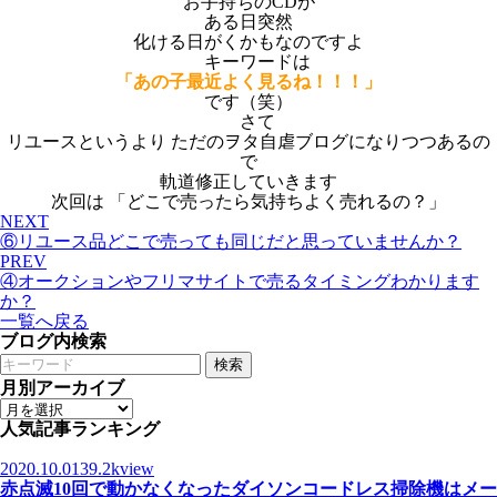
お手持ちのCDが
ある日突然
化ける日がくかもなのですよ
キーワードは
「あの子最近よく見るね！！！」
です（笑）
さて
リユースというより ただのヲタ自虐ブログになりつつあるの
で
軌道修正していきます
次回は 「どこで売ったら気持ちよく売れるの？」
NEXT
⑥リユース品どこで売っても同じだと思っていませんか？
PREV
④オークションやフリマサイトで売るタイミングわかります
か？
一覧へ戻る
ブログ内検索
検索
月別アーカイブ
人気記事ランキング
2020.10.01
39.2kview
赤点滅10回で動かなくなったダイソンコードレス掃除機はメー