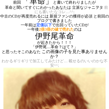
「革命」
前回
と書いて終わりましたが
革命と聞いてすぐにわかったあなたは 立派なジャニヲタ
前
にも書いたなコレ…^^;
中古のCDが再度売れるには 新規ファンの獲得が必須 と前回の
ブログで書きました
一年前は
定価以下
で出回っていたCDが
一年後
2倍3倍の値で売れた
のは
伊野尾革命
が起きたから！！！
「伊野尾…革命？はて？」
この画像の子を見た事ありません
と思ったそこのあなた
か？
わかるギリギリで加工してみたけど…
載せるのいいのかな不
安^^;