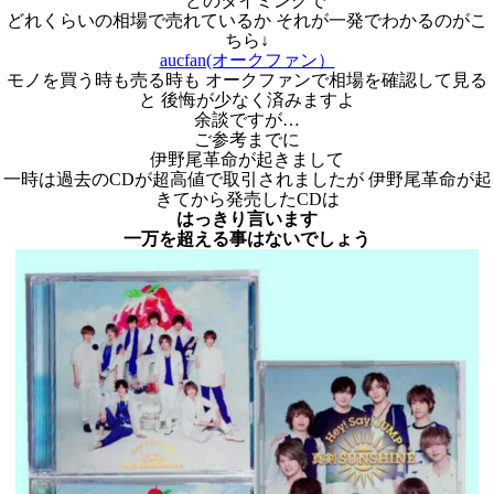
どのタイミングで
どれくらいの相場で売れているか それが一発でわかるのがこ
ちら↓
aucfan(オークファン）
モノを買う時も売る時も オークファンで相場を確認して見る
と 後悔が少なく済みますよ
余談ですが…
ご参考までに
伊野尾革命が起きまして
一時は過去のCDが超高値で取引されましたが 伊野尾革命が起
きてから発売したCDは
はっきり言います
一万を超える事はないでしょう