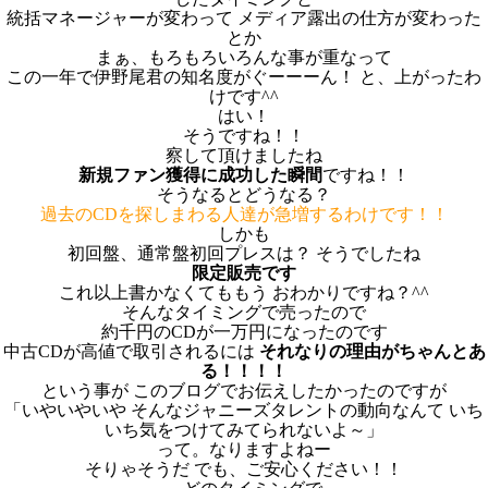
統括マネージャーが変わって メディア露出の仕方が変わった
とか
まぁ、もろもろいろんな事が重なって
この一年で伊野尾君の知名度がぐーーーん！ と、上がったわ
けです^^
はい！
そうですね！！
察して頂けましたね
新規ファン獲得に成功した瞬間
ですね！！
そうなるとどうなる？
過去のCDを探しまわる人達が急増するわけです！！
しかも
初回盤、通常盤初回プレスは？ そうでしたね
限定販売です
これ以上書かなくてももう おわかりですね？^^
そんなタイミングで売ったので
約千円のCDが一万円になったのです
中古CDが高値で取引されるには
それなりの理由がちゃんとあ
る！！！！
という事が このブログでお伝えしたかったのですが
「いやいやいや そんなジャニーズタレントの動向なんて いち
いち気をつけてみてられないよ～」
って。なりますよねー
そりゃそうだ でも、ご安心ください！！