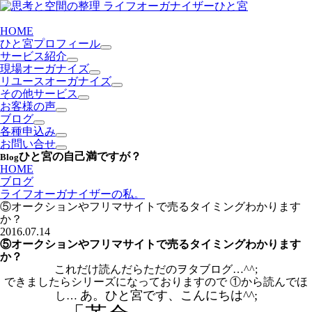
HOME
ひと宮プロフィール
サービス紹介
現場オーガナイズ
リユースオーガナイズ
その他サービス
お客様の声
ブログ
各種申込み
お問い合せ
ひと宮の自己満ですが？
Blog
HOME
ブログ
ライフオーガナイザーの私。
⑤オークションやフリマサイトで売るタイミングわかります
か？
2016.07.14
⑤オークションやフリマサイトで売るタイミングわかります
か？
これだけ読んだらただのヲタブログ…^^;
できましたらシリーズになっておりますので ①から読んでほ
あ。ひと宮です、こんにちは^^;
し…