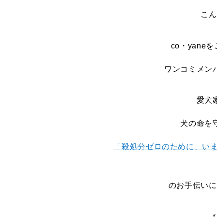
こん
co・yan
ワンコミメン
愛犬
犬の命を
「殺処分ゼロのために、いま私に
のお手伝いに