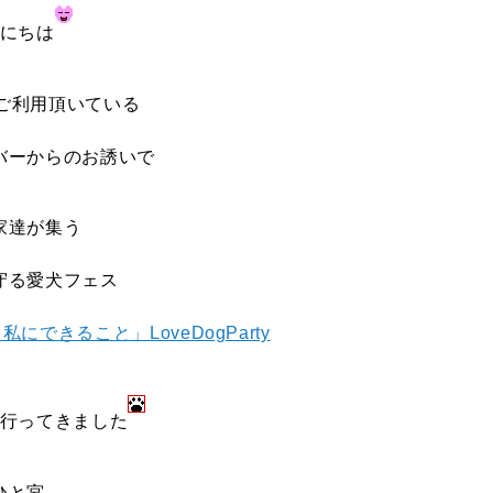
にちは
eをご利用頂いている
バーからのお誘いで
家達が集う
守る愛犬フェス
できること」LoveDogParty
行ってきました
ひと宮