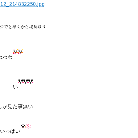
ポジでと早くから場所取り
わわわ
―――い
しか見た事無い
いっぱい