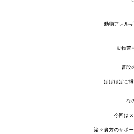
動物アレルギ
動物苦
普段
ほぼほぼご縁
な
今回はス
諸々裏方のサポー