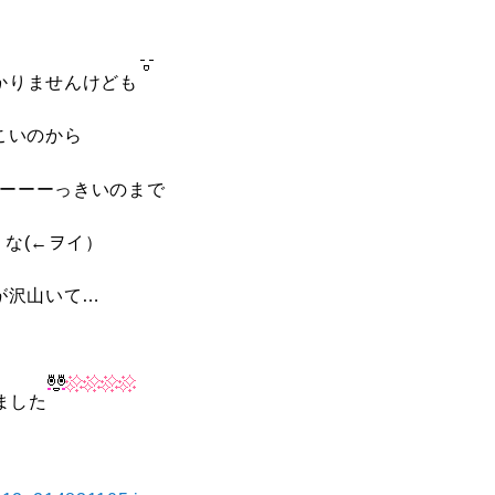
かりませんけども
こいのから
ーーーっきいのまで
うな(←ヲイ）
が沢山いて…
ました