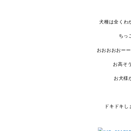
犬種は全くわ
ちっ
おおおおおーー
お高そ
お犬様
ドキドキし