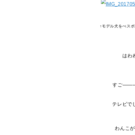
↑モデル犬をべス
はわ
すご――
テレビで
わんこが