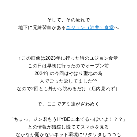
そして、その流れで
地下に元練習室がある
ユジョン（油井）食堂
へ
↑この画像は2023年に行った時のユジョン食堂
この日は早朝に行ったのでオープン前
2024年の今回はやはり聖地の為
人でごった返してました^^
なので2回とも外から眺めるだけ（店内見れず）
で、ここでアミ達がざわめく
「ちょっ、ジン君もうHYBEに来てるっぽいよ！？？」
との情報が錯綜し慌ててスマホを見る
なかなか開かないネット環境にワタワタしつつも