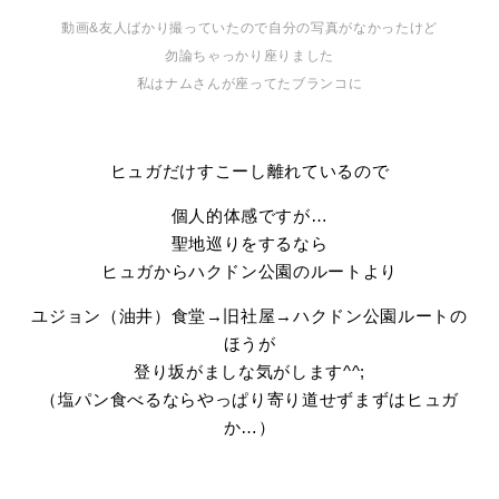
動画&友人ばかり撮っていたので自分の写真がなかったけど
勿論ちゃっかり座りました
私はナムさんが座ってたブランコに
ヒュガだけすこーし離れているので
個人的体感ですが…
聖地巡りをするなら
ヒュガからハクドン公園のルートより
ユジョン（油井）食堂→旧社屋→ハクドン公園ルートの
ほうが
登り坂がましな気がします^^;
（塩パン食べるならやっぱり寄り道せずまずはヒュガ
か…）