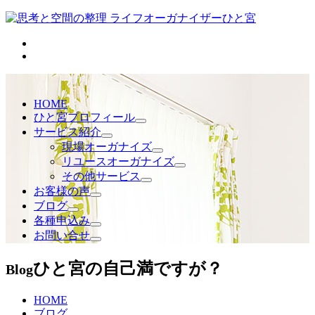
HOME
ひと宮プロフィール
サービス紹介
現場オーガナイズ
リユースオーガナイズ
その他サービス
お客様の声
ブログ
各種申込み
お問い合せ
ひと宮の自己満ですが？
Blog
HOME
ブログ