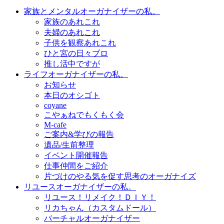
家族とメンタルオーガナイザーの私。
家族のあれこれ
夫婦のあれこれ
子供を観察あれこれ
ひと宮の日々ブロ
推し活中ですが
ライフオーガナイザーの私。
お知らせ
本日のオシゴト
coyane
こやぁねでもくもく会
M-cafe
ご案内&学びの報告
遺品/生前整理
イベント開催報告
仕事仲間をご紹介
片づけのやる気を促す思考のオーガナイズ
リユースオーガナイザーの私。
リユース！リメイク！ＤＩＹ！
リカちゃん（カスタムドール）
バーチャルオーガナイザー