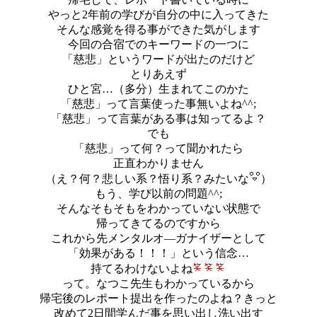
やっと2年前の学びが自分の中に入ってきた
そんな感覚を得る事ができた気がします
今回の合宿でのキーワードの一つに
「慈悲」というワードが出たのだけど
とりあえず
ひと宮…（多分）生まれてこのかた
「慈悲」って言葉使った事無いよね^^;
「慈悲」って言葉がある事は知ってるよ？
でも
「慈悲」って何？って聞かれたら
正直わかりません
（え？何？悲しい系？悟り系？みたいな
）
もう、学び以前の問題^^;
そんなそもそもをわかっていない状態で
帰ってきてるのですから
これから先メンタルオ―ガナイザーとして
「効果がある！！！」という信念…
持てるわけないよね
って。なつこ先生もわかっているから
帰宅後のレポート提出を作ったのよね？きっと
改めて2日間学んだ事を思い出し洗い出す