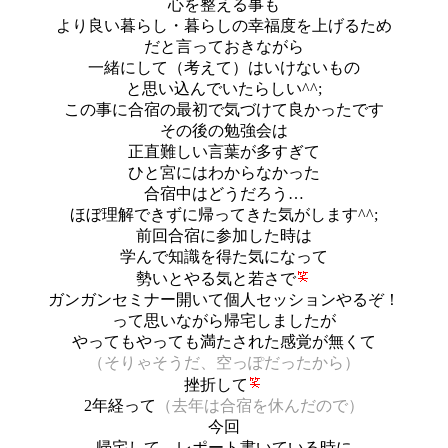
心を整える事も
より良い暮らし・暮らしの幸福度を上げるため
だと言っておきながら
一緒にして（考えて）はいけないもの
と思い込んでいたらしい^^;
この事に合宿の最初で気づけて良かったです
その後の勉強会は
正直難しい言葉が多すぎて
ひと宮にはわからなかった
合宿中はどうだろう…
ほぼ理解できずに帰ってきた気がします^^;
前回合宿に参加した時は
学んで知識を得た気になって
勢いとやる気と若さで
ガンガンセミナー開いて個人セッションやるぞ！
って思いながら帰宅しましたが
やってもやっても満たされた感覚が無くて
（そりゃそうだ、空っぽだったから）
挫折して
2年経って
（去年は合宿を休んだので）
今回
帰宅して、レポート書いている時に