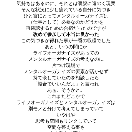
気持ちはあるのに、それとは裏腹に遠のく現実
そんな状況に少し疲れている自分に気づき
ひと宮にとってメンタルオーガナイズは
（仕事として）必要なのかどうかを
再確認するための合宿だったのですが
改めて参加して本当に良かった
この気づきが得れた事が一番の収穫でした
あと、いつの間にか
ライフオーガナイズがあっての
メンタルオーガナイズの考えなのに
片づけ現場で
メンタルオーガナイズの要素が活かせず
持て余していたのを相談したら
「複合でいいんだよ」と言われ
あぁ、そうかと。
これまたどこかで
ライフオーガナイズとメンタルオーガナイズは
別モノと分けて考えてしまっていて
いやはや
思考も空間もリンクしていて
空間を整える事も