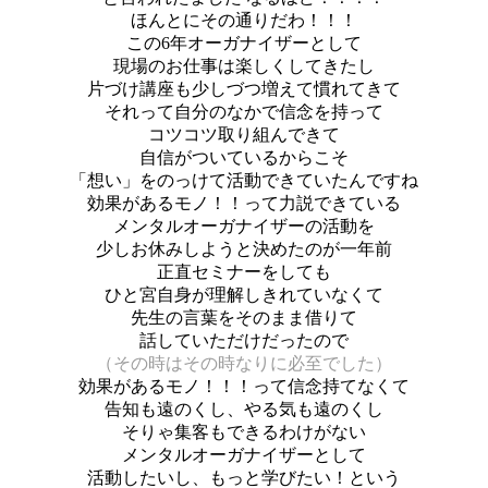
ほんとにその通りだわ！！！
この6年オーガナイザーとして
現場のお仕事は楽しくしてきたし
片づけ講座も少しづつ増えて慣れてきて
それって自分のなかで信念を持って
コツコツ取り組んできて
自信がついているからこそ
「想い」をのっけて活動できていたんですね
効果があるモノ！！って力説できている
メンタルオーガナイザーの活動を
少しお休みしようと決めたのが一年前
正直セミナーをしても
ひと宮自身が理解しきれていなくて
先生の言葉をそのまま借りて
話していただけだったので
（その時はその時なりに必至でした）
効果があるモノ！！！って信念持てなくて
告知も遠のくし、やる気も遠のくし
そりゃ集客もできるわけがない
メンタルオーガナイザーとして
活動したいし、もっと学びたい！という