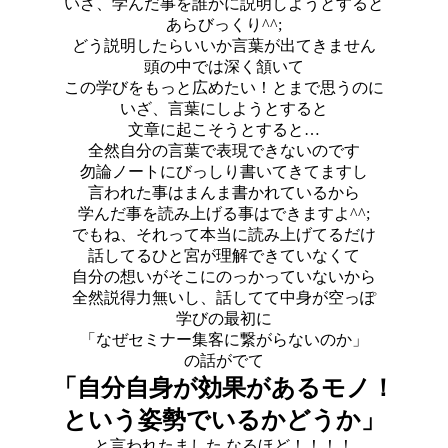
いざ、学んだ事を誰かに説明しようとすると
あらびっくり^^;
どう説明したらいいか言葉が出てきません
頭の中では深く頷いて
この学びをもっと広めたい！とまで思うのに
いざ、言葉にしようとすると
文章に起こそうとすると…
全然自分の言葉で表現できないのです
勿論ノートにびっしり書いてきてますし
言われた事はまんま書かれているから
学んだ事を読み上げる事はできますよ^^;
でもね、それって本当に読み上げてるだけ
話してるひと宮が理解できていなくて
自分の想いがそこにのっかっていないから
全然説得力無いし、話してて中身が空っぽ
学びの最初に
「なぜセミナー集客に繋がらないのか」
の話がでて
「自分自身が効果があるモノ！
という姿勢でいるかどうか」
と言われたました なるほど！！！！