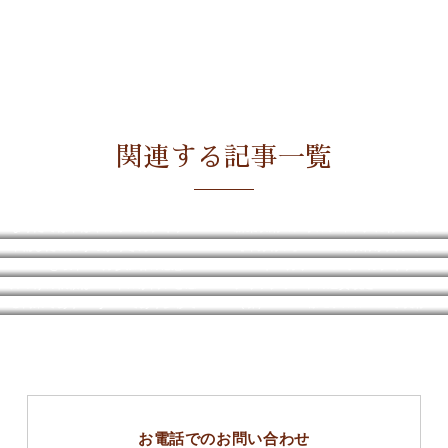
関連する記事一覧
なりたてほやほやのオーガナイザーがプロとしてサービスを展開させるために
新築収納コンサルティングに行ってきました
準備したのにうっかりさん
【半分青い】ＮＨＫの取材が入っています
M-cafe@岐阜 4月参加者の感想
2022年12月リユースオーガナイザー1級資格認定講座のご案内
片づけの依頼はハードルが高いと感じる理由と対策
クリックポストの運賃改定
⑥同業でありonlyoneであり多彩で多様な職業~ライフオーガナイザー名古屋カンファレンス~
（株）ORIBE様モデルルームで収納イベントでした
お電話でのお問い合わせ