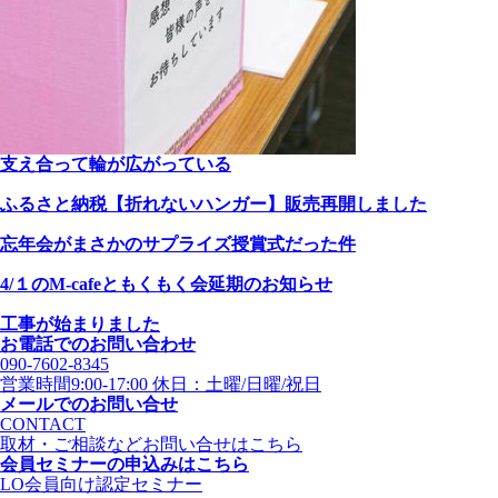
支え合って輪が広がっている
ふるさと納税【折れないハンガー】販売再開しました
忘年会がまさかのサプライズ授賞式だった件
4/１のM-cafeともくもく会延期のお知らせ
工事が始まりました
お電話でのお問い合わせ
090-7602-8345
営業時間9:00-17:00 休日：土曜/日曜/祝日
メールでのお問い合せ
CONTACT
取材・ご相談などお問い合せはこちら
会員セミナーの申込みはこちら
LO会員向け認定セミナー