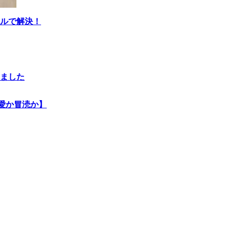
ールで解決！
ました
愛か冒涜か】