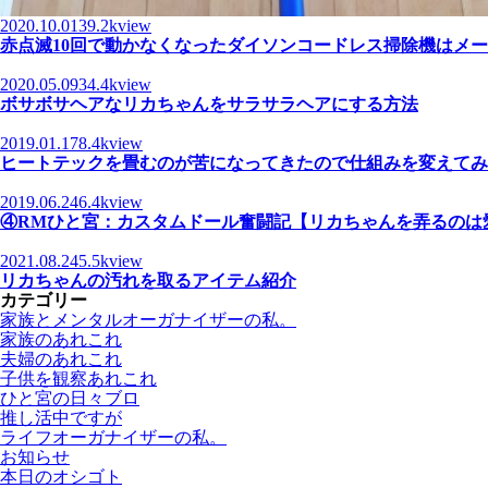
2020.10.01
39.2kview
赤点滅10回で動かなくなったダイソンコードレス掃除機はメ
2020.05.09
34.4kview
ボサボサヘアなリカちゃんをサラサラヘアにする方法
2019.01.17
8.4kview
ヒートテックを畳むのが苦になってきたので仕組みを変えてみ
2019.06.24
6.4kview
④RMひと宮：カスタムドール奮闘記【リカちゃんを弄るのは
2021.08.24
5.5kview
リカちゃんの汚れを取るアイテム紹介
カテゴリー
家族とメンタルオーガナイザーの私。
家族のあれこれ
夫婦のあれこれ
子供を観察あれこれ
ひと宮の日々ブロ
推し活中ですが
ライフオーガナイザーの私。
お知らせ
本日のオシゴト