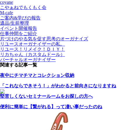
coyane
こやぁねでもくもく会
M-cafe
ご案内&学びの報告
遺品/生前整理
イベント開催報告
仕事仲間をご紹介
片づけのやる気を促す思考のオーガナイズ
リユースオーガナイザーの私。
リユース！リメイク！ＤＩＹ！
リカちゃん（カスタムドール）
バーチャルオーガナイザー
関連する記事一覧
夜中にチマチマとコレクション収納
「これならできそう！」がわかると前向きになりますね
堅苦しくないセミナールームをお探しの方へ
便利に簡単に【繋がれる】って凄い事だったのね