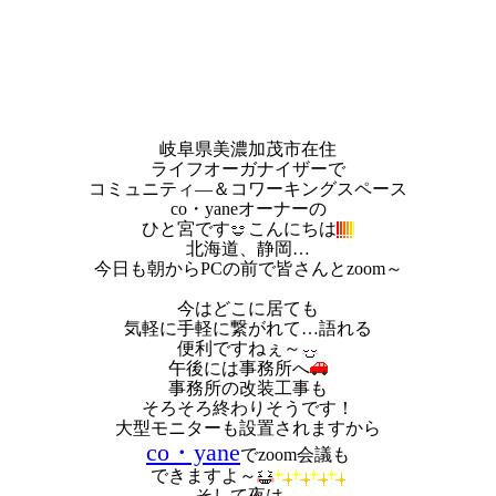
岐阜県美濃加茂市在住
ライフオーガナイザーで
コミュニティ―＆コワーキングスペース
co・yaneオーナーの
ひと宮です
こんにちは
北海道、静岡…
今日も朝からPCの前で皆さんとzoom～
今はどこに居ても
気軽に手軽に繋がれて…語れる
便利ですねぇ～
午後には事務所へ
事務所の改装工事も
そろそろ終わりそうです！
大型モニターも設置されますから
co・yane
でzoom会議も
できますよ～
そして夜は…