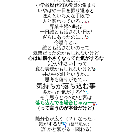
小学校歴代PTA役員の集まり
いやはや一日を振り返ると
ほんといろんな手段で
人と関わっている…
専業主婦の時は
一日誰とも話さない日が
ざらにあったのに…
今思うと…
誰とも話さないのって
気楽だったのかもしれないけど
心は結構小さくなってた気がするな
【心が小さい】って
変な表現かもしれないけど
井の中の蛙というか…
思考も偏りがちで…
気持ちが落ち込む事
多かった気がする
そう思うと今のひと宮は
落ち込んでる場合じゃねー
（って言うのが本音だけど）
随分心が広く（？）なった…
気がする
（疑問形かよ）
【誰かと繋がる・関わる】