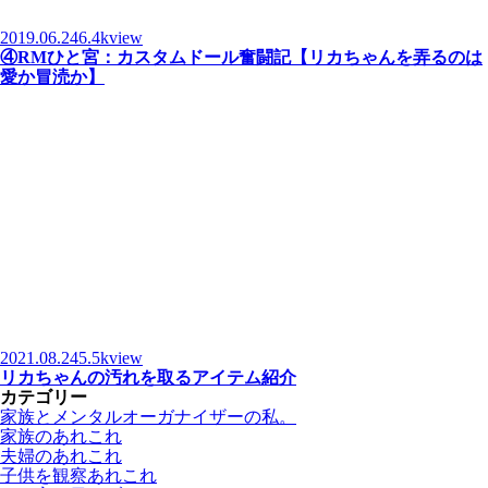
2019.06.24
6.4kview
④RMひと宮：カスタムドール奮闘記【リカちゃんを弄るのは
愛か冒涜か】
2021.08.24
5.5kview
リカちゃんの汚れを取るアイテム紹介
カテゴリー
家族とメンタルオーガナイザーの私。
家族のあれこれ
夫婦のあれこれ
子供を観察あれこれ