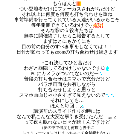
もうほんと
つい登壇者だけにフォーカスされがちだけど
それ以上に何度も何度も打ち合わせを重ね
事前準備を行ってくれている人達がいるからこそ
毎年開催できているわけで
そんな影の立役者たちは
無事に開催終了したらご報告するとして
まずはとにもかくにも
目の前の自分のすべき事をしなくては！！
日付が変わってもzoomの打ち合わせは続きます
↑これ決してひと宮だけ
わざと顔隠してるわけじゃないです
PCにカメラがついてないのだー
普段の打ち合わせはスマホで充分だけど
パワポ画面を共有しながら
打ち合わせしようと思うと
スマホ画面じゃ小さすぎて見えないので
それにしても…
ほんと毎回…
講演前のスライド作りの時には
なんで私こんな大変な事引き受けたんだ―
って夜も眠れない日々が続くんですけど
（夢の中で何度も何度も勝手に
シュミレーションはじまっちゃって全然寝れない）