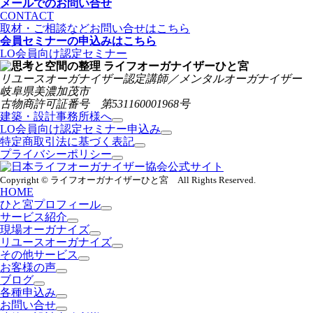
メールでのお問い合せ
CONTACT
取材・ご相談などお問い合せはこちら
会員セミナーの申込みはこちら
LO会員向け認定セミナー
リユースオーガナイザー認定講師／メンタルオーガナイザー
岐阜県美濃加茂市
古物商許可証番号 第531160001968号
建築・設計事務所様へ
LO会員向け認定セミナー申込み
特定商取引法に基づく表記
プライバシーポリシー
Copyright © ライフオーガナイザーひと宮 All Rights Reserved.
HOME
ひと宮プロフィール
サービス紹介
現場オーガナイズ
リユースオーガナイズ
その他サービス
お客様の声
ブログ
各種申込み
お問い合せ