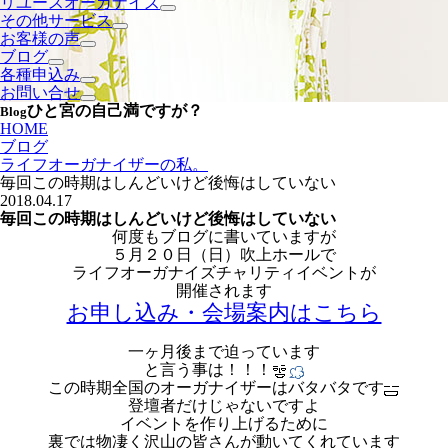
リユースオーガナイズ
その他サービス
お客様の声
ブログ
各種申込み
お問い合せ
ひと宮の自己満ですが？
Blog
HOME
ブログ
ライフオーガナイザーの私。
毎回この時期はしんどいけど後悔はしていない
2018.04.17
毎回この時期はしんどいけど後悔はしていない
何度もブログに書いていますが
５月２０日（日）吹上ホールで
ライフオーガナイズチャリティイベントが
開催されます
お申し込み・会場案内はこちら
一ヶ月後まで迫っています
と言う事は！！！
この時期全国のオーガナイザーはバタバタです
登壇者だけじゃないですよ
イベントを作り上げるために
裏では物凄く沢山の皆さんが動いてくれています