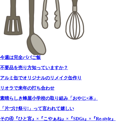
今週は完全パパご飯
不要品を売り方知っていますか？
アルミ缶でオリジナルのリメイク缶作り
リオラで来年の打ち合わせ
素晴らしき蜂屋小学校の取り組み「おやじ×本」
「片づけ祭り!」って言われて嬉しい
その④『ひと宮』×『こやぁね』×『SDGs』×『Re-style』