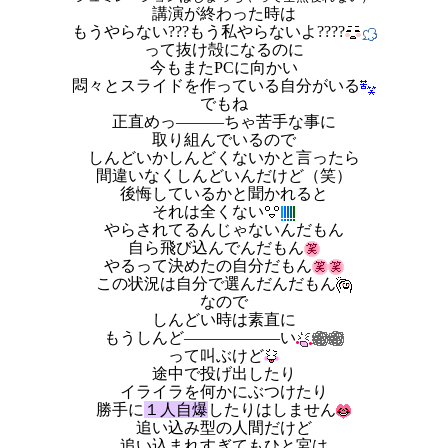
講演が終わった時は
もうやらない???もう私やらないよ????
って抜け殻になるのに
今もまたPCに向かい
悶々とスライドを作っている自分がいる
でもね
正直めっ―――ちゃ苦手な事に
取り組んでいるので
しんどいかしんどくないかと言ったら
間違いなくしんどいんだけど（笑）
後悔しているかと聞かれると
それは全くない
やらされてるんじゃないんだもん
自ら飛び込んでんだもん
やるって決めたの自分だもん
この状況は自分で選んだんだもん
なので
しんどい時は素直に
もうしんど――――――い
って叫ぶけど
途中で投げ出したり
イライラを何かにぶつけたり
勝手に
１人自爆
したりはしません
追い込み型の人間だけど
追い込まれすぎてもひと宮は