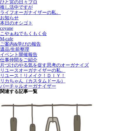
ひと宮の日々ブロ
推し活中ですが
ライフオーガナイザーの私。
お知らせ
本日のオシゴト
coyane
こやぁねでもくもく会
M-cafe
ご案内&学びの報告
遺品/生前整理
イベント開催報告
仕事仲間をご紹介
片づけのやる気を促す思考のオーガナイズ
リユースオーガナイザーの私。
リユース！リメイク！ＤＩＹ！
リカちゃん（カスタムドール）
バーチャルオーガナイザー
関連する記事一覧