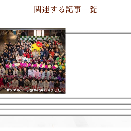
関連する記事一覧
アトピーを治したいなら家具をずらして！
「サンマルシェ」無事に終わりました
買ったその日くらいは責任持てよ！と自分に活！
ヘアゴム収納
10月はリユース月間！インスタライブでリユース愛語りました
山口県に初めて行きます
不用になった服の行先は？
毛糸を使ってドールのウィッグを作る（インスタライブからの続き②）
プリオリコスメデビューしました♪
すぐ出せる【裁縫道具】の保管方法