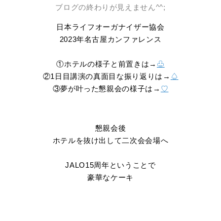
ブログの終わりが見えません^^;
日本ライフオーガナイザー協会
2023年名古屋カンファレンス
①ホテルの様子と前置きは→
♧
②1日目講演の真面目な振り返りは→
♤
③夢が叶った懇親会の様子は→
♡
懇親会後
ホテルを抜け出して二次会会場へ
JALO15周年ということで
豪華なケーキ