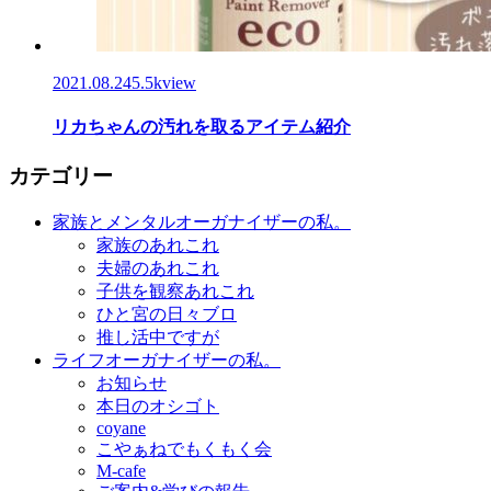
2021.08.24
5.5kview
リカちゃんの汚れを取るアイテム紹介
カテゴリー
家族とメンタルオーガナイザーの私。
家族のあれこれ
夫婦のあれこれ
子供を観察あれこれ
ひと宮の日々ブロ
推し活中ですが
ライフオーガナイザーの私。
お知らせ
本日のオシゴト
coyane
こやぁねでもくもく会
M-cafe