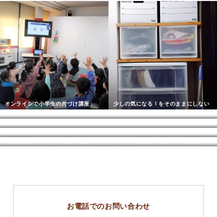
オンラインで小学生の片づけ講座
少しの気になる！をそのままにしない
【A4、1枚アンケート広告作成法】5月LALOカレッジ
とあるTV収録に向けて・・・
お金の使い方って考え方一つで後悔しなくなる
可茂IT塾エンジニア紹介【makumaaku】
中部チャリティイベントの通し稽古もいよいよ大詰め
カスタムドール作りの様子を動画でご紹介
服を捨てたらオシャレになると思っている落とし穴
リユースを制する者は片づけを制する！
お電話でのお問い合わせ