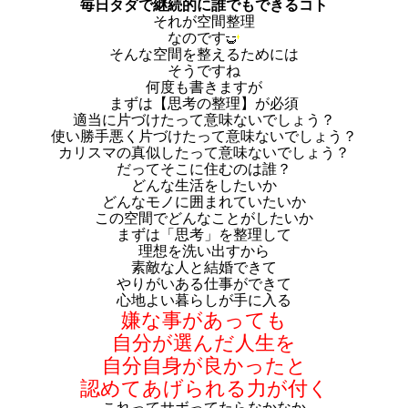
毎日タダで継続的に誰でもできるコト
それが空間整理
なのです
そんな空間を整えるためには
そうですね
何度も書きますが
まずは【思考の整理】が必須
適当に片づけたって意味ないでしょう？
使い勝手悪く片づけたって意味ないでしょう？
カリスマの真似したって意味ないでしょう？
だってそこに住むのは誰？
どんな生活をしたいか
どんなモノに囲まれていたいか
この空間でどんなことがしたいか
まずは「思考」を整理して
理想を洗い出すから
素敵な人と結婚できて
やりがいある仕事ができて
心地よい暮らしが手に入る
嫌な事があっても
自分が選んだ人生を
自分自身が良かったと
認めてあげられる力が付く
これってサボってたらなかなか