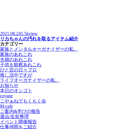
2021.08.24
5.5kview
リカちゃんの汚れを取るアイテム紹介
カテゴリー
家族とメンタルオーガナイザーの私。
家族のあれこれ
夫婦のあれこれ
子供を観察あれこれ
ひと宮の日々ブロ
推し活中ですが
ライフオーガナイザーの私。
お知らせ
本日のオシゴト
coyane
こやぁねでもくもく会
M-cafe
ご案内&学びの報告
遺品/生前整理
イベント開催報告
仕事仲間をご紹介