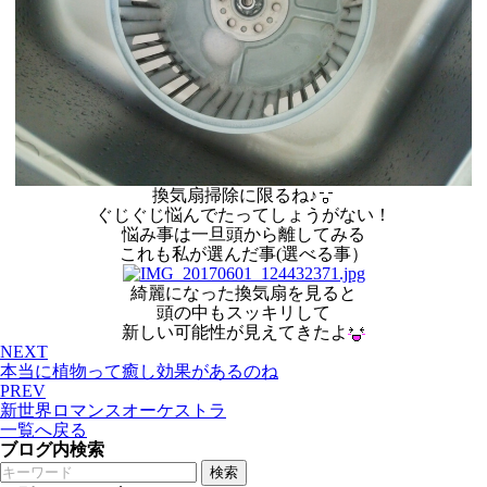
換気扇掃除に限るね♪
ぐじぐじ悩んでたってしょうがない！
悩み事は一旦頭から離してみる
これも私が選んだ事(選べる事）
綺麗になった換気扇を見ると
頭の中もスッキリして
新しい可能性が見えてきたよ
NEXT
本当に植物って癒し効果があるのね
PREV
新世界ロマンスオーケストラ
一覧へ戻る
ブログ内検索
検索