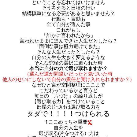
ということを忘れてはいけません
そう考えると日頃の行い
結構慎重になる必要があると思いません？
行動も・言動も
全て自分が選んだ事
これがもし
「誰かに言われたから」
言われたままに進んできた人生だとしたら？
「面倒な事は極力避けてきた」
そんな人生だったとしたら？
自分の人生を大きく変えるような
そんな究極の選択に迫られた時
本当に自分の力で選び取れますか？
（選んだ道が間違いだったと気づいた時
他人のせいにしないで自分の責任と受け入れられますか？）
なぜひと宮が空間整理にここまで
こだわっているかと言うと
毎日の「片づけ」の繰り返しが
【選び取る力】をつけていること
部屋の片づけは選び取る力を
タダで！！！！つけられる
↑
ここめっちゃ重要
自分の人生を
選び取る(片をつける）力は