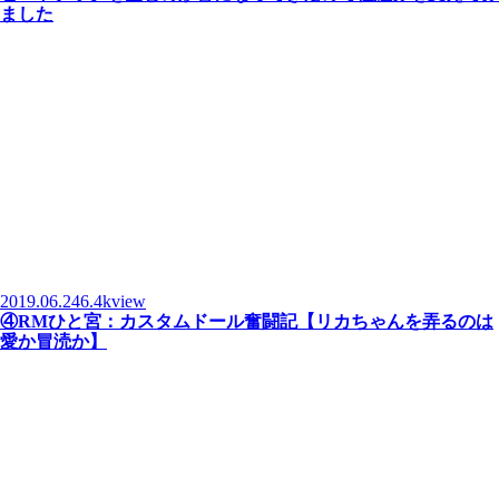
ました
2019.06.24
6.4kview
④RMひと宮：カスタムドール奮闘記【リカちゃんを弄るのは
愛か冒涜か】