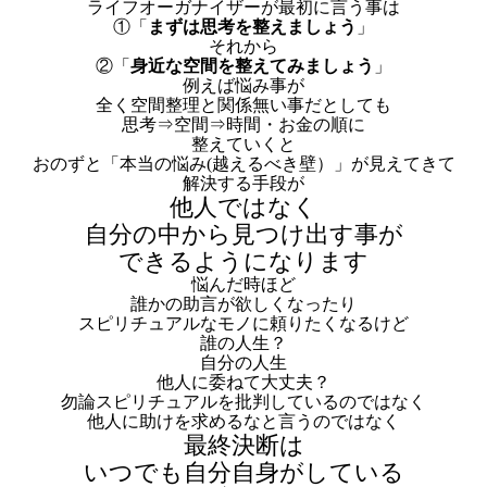
ライフオーガナイザーが最初に言う事は
①「
まずは思考を整えましょう
」
それから
②「
身近な空間を整えてみましょう
」
例えば悩み事が
全く空間整理と関係無い事だとしても
思考⇒空間⇒時間・お金の順に
整えていくと
おのずと「本当の悩み(越えるべき壁）」が見えてきて
解決する手段が
他人ではなく
自分の中から見つけ出す事が
できるようになります
悩んだ時ほど
誰かの助言が欲しくなったり
スピリチュアルなモノに頼りたくなるけど
誰の人生？
自分の人生
他人に委ねて大丈夫？
勿論スピリチュアルを批判しているのではなく
他人に助けを求めるなと言うのではなく
最終決断は
いつでも自分自身がしている