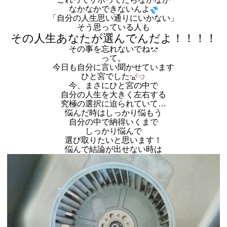
なかなかできないんよ
「自分の人生思い通りにいかない」
そう思っている人も
その人生あなたが選んでんだよ！！！！
その事を忘れないでね
って。
今日も自分に言い聞かせています
ひと宮でした
今、まさにひと宮の中で
自分の人生を大きく左右する
究極の選択に迫られていて…
悩んだ時はしっかり悩もう
自分の中で納得いくまで
しっかり悩んで
選び取りたいと思います！
悩んで結論が出せない時は