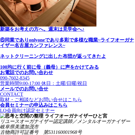
新築をお考えの方へ。週末は見学会へ♪
⑥同業でありonlyoneであり多彩で多様な職業~ライフオーガナ
イザー名古屋カンファレンス~
ネットクリーニングに出した布団が返ってきたよ
100均に行く前に母（義母）に声をかけてみる
お電話でのお問い合わせ
090-7602-8345
営業時間9:00-17:00 休日：土曜/日曜/祝日
メールでのお問い合せ
CONTACT
取材・ご相談などお問い合せはこちら
会員セミナーの申込みはこちら
LO会員向け認定セミナー
リユースオーガナイザー認定講師／メンタルオーガナイザー
岐阜県美濃加茂市
古物商許可証番号 第531160001968号