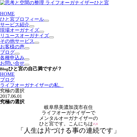
HOME
ひと宮プロフィール
サービス紹介
現場オーガナイズ
リユースオーガナイズ
その他サービス
お客様の声
ブログ
各種申込み
お問い合せ
ひと宮の自己満ですが？
Blog
HOME
ブログ
ライフオーガナイザーの私。
究極の選択
2017.06.01
究極の選択
岐阜県美濃加茂市在住
ライフオーガナイザーで
メンタルオーガナイザーの
ひと宮です。こんにちは
「人生は片づける事の連続です」