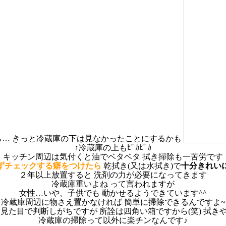
ら… きっと冷蔵庫の下は見なかったことにするかも
↑冷蔵庫の上もﾋﾟｶﾋﾟｶ
キッチン周辺は気付くと油でベタベタ 拭き掃除も一苦労です
ずチェックする癖をつけたら
乾拭き(又は水拭き)で
十分きれい
２年以上放置すると 洗剤の力が必要になってきます
冷蔵庫重いよね って言われますが
女性…いや、子供でも 動かせるようできています^^
冷蔵庫周辺に物さえ置かなければ 簡単に掃除できるんですよ~
て見た目で判断しがちですが 所詮は四角い箱ですから(笑) 拭き
冷蔵庫の掃除って以外に楽チンなんです♪