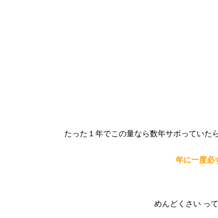
たった１年でこの量なら数年サボっていた
年に一度必
めんどくさい っ