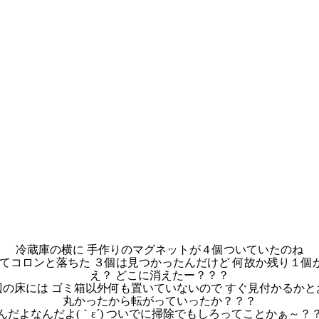
冷蔵庫の横に 手作りのマグネットが４個ついていたのね
てコロンと落ちた ３個は見つかったんだけど 何故か残り１個が見
え？ どこに消えたー？？？
辺の床には ゴミ箱以外何も置いていないので すぐ見付かるかと
丸かったから転がっていったか？？？
んだよなんだよ(｀ε´) ついでに掃除でもしろってことかぁ～？