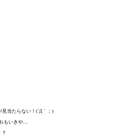
当たらない！(´Д｀；)
おもいきや…
？？