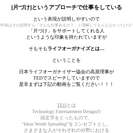
[片づけ]というアプローチで仕事をしている
という表現が説明しやすいので
0年前はその説明すら「そんな仕事あるの？」と理解してもらえなかったけど^
「片づけ」をサポートしてくれる人
というような印象を持たれていますが
そもそも
ライフオーガナイズとは…
ということを
日本ライフオーガナイザー協会の高原理事が
TEDでスピーチしていますので
是非まずは下記の動画をご覧ください！！！
TED
とは
Technology Entertainment Designの
頭文字をとったもので、
“Ideas Worth Spreading”をコンセプトとし、
さまざまな人がそれぞれの分野における