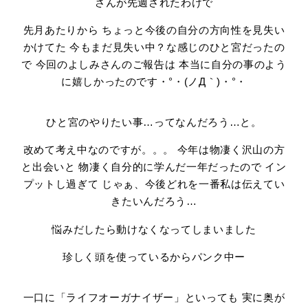
さんが先週されたわけで
先月あたりから ちょっと今後の自分の方向性を見失い
かけてた 今もまだ見失い中？な感じのひと宮だったの
で 今回のよしみさんのご報告は 本当に自分の事のよう
に嬉しかったのです・°・(ノД｀)・°・
ひと宮のやりたい事…ってなんだろう…と。
改めて考え中なのですが。。。 今年は物凄く沢山の方
と出会いと 物凄く自分的に学んだ一年だったので イン
プットし過ぎて じゃぁ、今後どれを一番私は伝えてい
きたいんだろう…
悩みだしたら動けなくなってしまいました
珍しく頭を使っているからパンク中ー
一口に「ライフオーガナイザー」といっても 実に奥が