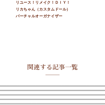
リユース！リメイク！ＤＩＹ！
リカちゃん（カスタムドール）
バーチャルオーガナイザー
関連する記事一覧
私も【気持ち】が邪魔して捨てられないモノがある！
片づけを楽しんでいる姿を見てもらうという手
【10/7】大阪でリユースの話をします♪
【オンライン開催】リユースオーガナイザー1級、2級講座開催のお知らせ
2024年のサービスご案内
HPリニューアルしました！！
日本ライフオーガナイザー協会広報にて【ひと宮】を紹介していただきました
「うん。そう思ったんだね！」の受容力を培う
わざと散らかしたら見えてきたコト
ストレッチゾーンからパニックゾーンにいた私