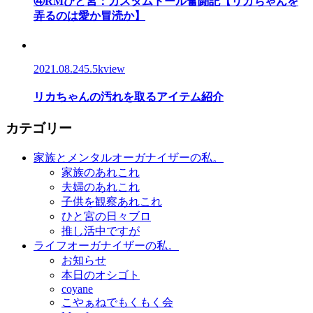
④RMひと宮：カスタムドール奮闘記【リカちゃんを
弄るのは愛か冒涜か】
2021.08.24
5.5kview
リカちゃんの汚れを取るアイテム紹介
カテゴリー
家族とメンタルオーガナイザーの私。
家族のあれこれ
夫婦のあれこれ
子供を観察あれこれ
ひと宮の日々ブロ
推し活中ですが
ライフオーガナイザーの私。
お知らせ
本日のオシゴト
coyane
こやぁねでもくもく会