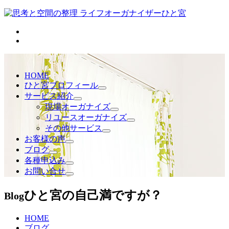
HOME
ひと宮プロフィール
サービス紹介
現場オーガナイズ
リユースオーガナイズ
その他サービス
お客様の声
ブログ
各種申込み
お問い合せ
ひと宮の自己満ですが？
Blog
HOME
ブログ