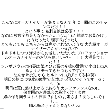
こんなにオーガナイザーが集まるなんて 年に一回のこのチャ
ンスだけ！！
という事で 名刺交換は必須！！！
なのに 枚数全然足りなかった…ヽ(;´Д｀)ノ 雑誌でお見かけし
た方だったり 理事長だったり…
とてもとても こちらからは声かけれないような 大先輩オーガ
ナイザーさんがいっぱいで
ドキドキしつつ 海外からお越しいただいた プロフェッショナ
ルオーガナイザーのお話も聴け いや～！！！ 大満足でし
た！！
シンポジウムの内容は 追々ひと宮の今後の活動で 小出し出来
るようメモってきたつもりですが
なんせ 出だしから ヒルトンにびびってる私(笑)
明日の朝には極度の疲労で 記憶ぶっ飛んでそうですーo(；
△；)o
明日は更に盛り上がるであろう カンファレンスなのに…
保育園のお遊戯会の為泣く泣く欠席
娘の保育園ラストの行事ですもの お姫さま？役らしいです
し…
晴れ舞台ちゃんと見ないとね