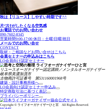
秋は【リユース】しやすい時期です^^
片づけがしたくなる空気感
お電話でのお問い合わせ
090-7602-8345
営業時間9:00-17:00 休日：土曜/日曜/祝日
メールでのお問い合せ
CONTACT
取材・ご相談などお問い合せはこちら
会員セミナーの申込みはこちら
LO会員向け認定セミナー
リユースオーガナイザー認定講師／メンタルオーガナイザー
岐阜県美濃加茂市
古物商許可証番号 第531160001968号
建築・設計事務所様へ
LO会員向け認定セミナー申込み
特定商取引法に基づく表記
プライバシーポリシー
Copyright © ライフオーガナイザーひと宮 All Rights Reserved.
HOME