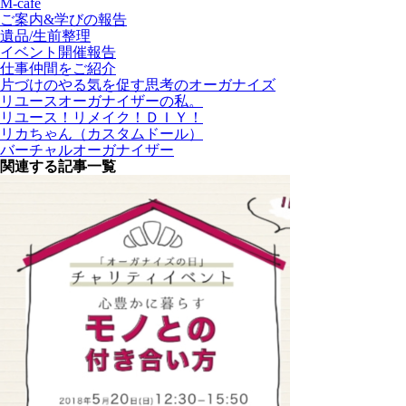
M-cafe
ご案内&学びの報告
遺品/生前整理
イベント開催報告
仕事仲間をご紹介
片づけのやる気を促す思考のオーガナイズ
リユースオーガナイザーの私。
リユース！リメイク！ＤＩＹ！
リカちゃん（カスタムドール）
バーチャルオーガナイザー
関連する記事一覧