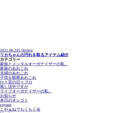
2021.08.24
5.5kview
リカちゃんの汚れを取るアイテム紹介
カテゴリー
家族とメンタルオーガナイザーの私。
家族のあれこれ
夫婦のあれこれ
子供を観察あれこれ
ひと宮の日々ブロ
推し活中ですが
ライフオーガナイザーの私。
お知らせ
本日のオシゴト
coyane
こやぁねでもくもく会