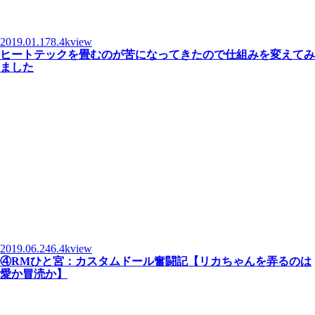
2019.01.17
8.4kview
ヒートテックを畳むのが苦になってきたので仕組みを変えてみ
ました
2019.06.24
6.4kview
④RMひと宮：カスタムドール奮闘記【リカちゃんを弄るのは
愛か冒涜か】