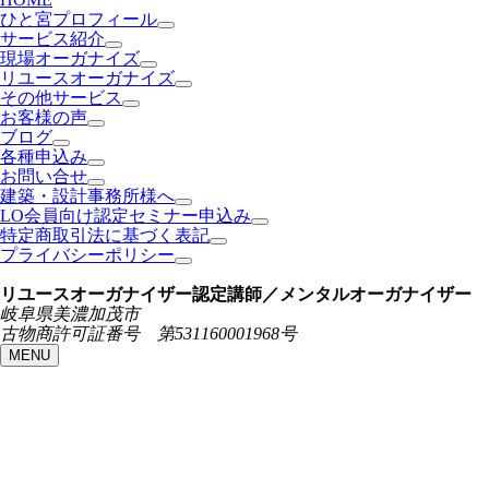
ひと宮プロフィール
サービス紹介
現場オーガナイズ
リユースオーガナイズ
その他サービス
お客様の声
ブログ
各種申込み
お問い合せ
建築・設計事務所様へ
LO会員向け認定セミナー申込み
特定商取引法に基づく表記
プライバシーポリシー
リユースオーガナイザー認定講師／メンタルオーガナイザー
岐阜県美濃加茂市
古物商許可証番号 第531160001968号
MENU