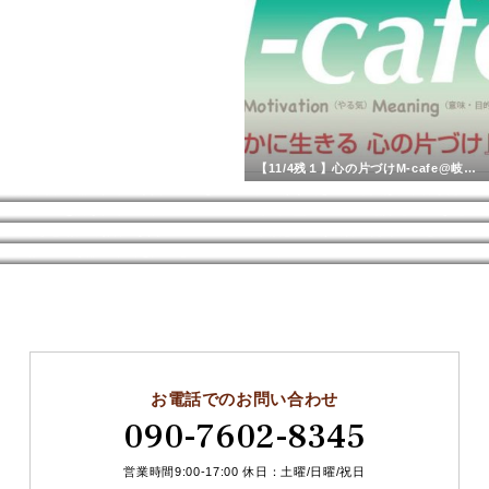
【11/4残１】心の片づけM-cafe@岐阜 受付中
洗濯失敗で黒のタイツが真っ白になったけど
片づけができている人は、取得した資格を【仕事】にできる人。
カーテンを洗うタイミング
可茂IT塾エンジニア紹介【Tomoya】
ふるさと納税でお得に賢くハンガーを買って揃える
家族と片づけで揉めた時の対処①②
収納のプロが詰め放題を見ると
映画『BTS: Yet To Come in Cinemas』は4DXで
お電話でのお問い合わせ
090-7602-8345
営業時間9:00-17:00 休日：土曜/日曜/祝日