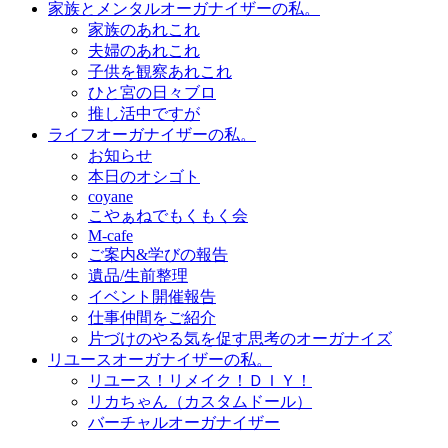
家族とメンタルオーガナイザーの私。
家族のあれこれ
夫婦のあれこれ
子供を観察あれこれ
ひと宮の日々ブロ
推し活中ですが
ライフオーガナイザーの私。
お知らせ
本日のオシゴト
coyane
こやぁねでもくもく会
M-cafe
ご案内&学びの報告
遺品/生前整理
イベント開催報告
仕事仲間をご紹介
片づけのやる気を促す思考のオーガナイズ
リユースオーガナイザーの私。
リユース！リメイク！ＤＩＹ！
リカちゃん（カスタムドール）
バーチャルオーガナイザー