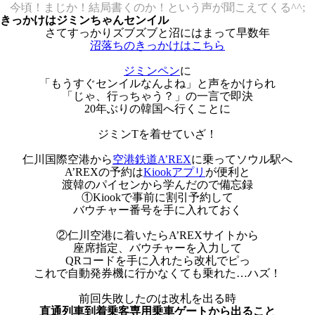
今頃！まじか！結局書くのか！という声が聞こえてくる^^;
きっかけはジミンちゃんセンイル
さてすっかりズブズブと沼にはまって早数年
沼落ちのきっかけはこちら
ジミンペン
に
「もうすぐセンイルなんよね」と声をかけられ
「じゃ、行っちゃう？」の一言で即決
20年ぶりの韓国へ行くことに
ジミンTを着せていざ！
仁川国際空港から
空港鉄道A’REX
に乗ってソウル駅へ
A’REXの予約は
Kiookアプリ
が便利と
渡韓のパイセンから学んだので備忘録
①Kiookで事前に割引予約して
バウチャー番号を手に入れておく
②仁川空港に着いたら
A’REXサイトから
座席指定、バウチャーを入力して
QRコードを手に入れたら改札でピっ
これで自動発券機に行かなくても乗れた…ハズ！
前回失敗したのは改札を出る時
直通列車到着乗客専用乗車ゲートから出ること