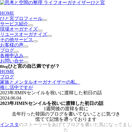
HOME
ひと宮プロフィール
サービス紹介
現場オーガナイズ
リユースオーガナイズ
その他サービス
お客様の声
ブログ
各種申込み
お問い合せ
ひと宮の自己満ですが？
Blog
HOME
ブログ
家族とメンタルオーガナイザーの私。
推し活中ですが
2023年JIMINセンイルを祝いに渡韓した初日の話
2024.06.04
2023年JIMINセンイルを祝いに渡韓した初日の話
1週間後の渡韓を前に
去年行った韓国のブログを書いてないことに気づき
慌てて記憶を遡っております
インスタ
のストーリーをあげてブログを書いた気になってまし
た