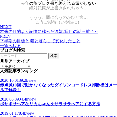
去年の旅ブログ書き終えれる気がしない
絶対記憶が上書きされちゃう…
ううう、間に合うのかひと宮…
こうご期待（いや誰に）
NEXT
本来の目的より記憶に残った渡韓2日目の話～前半～
PREV
下半期の目標と,猫と暮らして変化したこと
一覧へ戻る
ブログ内検索
検索
月別アーカイブ
人気記事ランキング
2020.10.01
39.2kview
赤点滅10回で動かなくなったダイソンコードレス掃除機はメー
ルで解決！
2020.05.09
34.4kview
ボサボサヘアなリカちゃんをサラサラヘアにする方法
2019.01.17
8.4kview