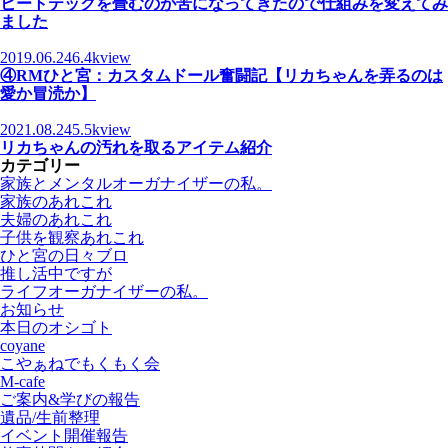
ヒートテックを畳むのが苦になってきたので仕組みを変えてみ
ました
2019.06.24
6.4kview
④RMひと宮：カスタムドール奮闘記【リカちゃんを弄るのは
愛か冒涜か】
2021.08.24
5.5kview
リカちゃんの汚れを取るアイテム紹介
カテゴリー
家族とメンタルオーガナイザーの私。
家族のあれこれ
夫婦のあれこれ
子供を観察あれこれ
ひと宮の日々ブロ
推し活中ですが
ライフオーガナイザーの私。
お知らせ
本日のオシゴト
coyane
こやぁねでもくもく会
M-cafe
ご案内&学びの報告
遺品/生前整理
イベント開催報告