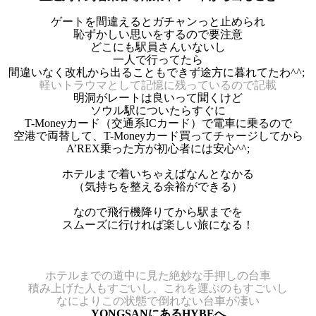
ゲートを間違えるとガチャンっと止められ
恥ずかしい思いをするので要注意
どこにも駅員さんいないし
一人で行ってたら
間違いなく改札から出ることもできず途方に暮れてたわ^^;
軽いトラウマとして記憶に残っているので記載
明洞がレートは良いって聞くけど
ソウル駅についたらすぐに
T-Moneyカード（交通系ICカード）で電車に乗るので
空港で両替して、
T-Moneyカード買ってチャージしてから
A’REX乗った方が初心者には安心^^;
ホテルまで着いちゃえばなんとなかる
（気持ちを整える余裕ができる）
なので飛行機降りてから駅までを
スムーズに行ければ楽しい旅になる！
ホテルまでの道中に見た絶妙な手押しの台車
積み上げた人もすごいし、これを運ぶのもすごいし
なによりこの状態で倒れない台車が凄い
YONGSANにあるHYBEへ