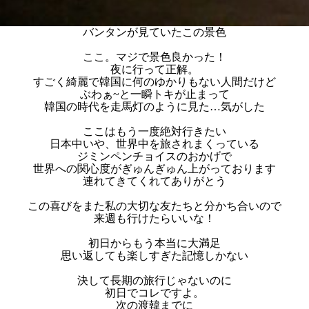
バンタンが見ていたこの景色
ここ。マジで景色良かった！
夜に行って正解。
すごく綺麗で韓国に何のゆかりもない人間だけど
ぶわぁ~と一瞬トキが止まって
韓国の時代を走馬灯のように見た…気がした
ここはもう一度絶対行きたい
日本中いや、世界中を旅されまくっている
ジミンペンチョイスのおかげで
世界への関心度がぎゅんぎゅん上がっております
連れてきてくれてありがとう
この喜びをまた私の大切な友たちと分かち合いので
来週も行けたらいいな！
初日からもう本当に大満足
思い返しても楽しすぎた記憶しかない
決して長期の旅行じゃないのに
初日でコレですよ。
次の渡韓までに