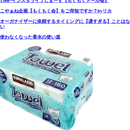
13時~インスタライブしまーす【もくもくドール会】
こやぁね企画【もくもく会】をご存知ですか？byリカ
オーガナイザーに依頼するタイミングに【遅すぎる】ことはな
い
使わなくなった香水の使い道