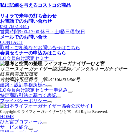
私に試練を与えるコストコの商品
リオラで来年の打ち合わせ
お電話でのお問い合わせ
090-7602-8345
営業時間9:00-17:00 休日：土曜/日曜/祝日
メールでのお問い合せ
CONTACT
取材・ご相談などお問い合せはこちら
会員セミナーの申込みはこちら
LO会員向け認定セミナー
リユースオーガナイザー認定講師／メンタルオーガナイザー
岐阜県美濃加茂市
古物商許可証番号 第531160001968号
建築・設計事務所様へ
LO会員向け認定セミナー申込み
特定商取引法に基づく表記
プライバシーポリシー
Copyright © ライフオーガナイザーひと宮 All Rights Reserved.
HOME
ひと宮プロフィール
サービス紹介