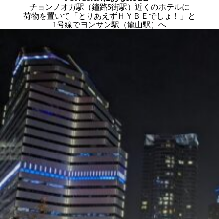
チョンノオガ駅（鐘路5街駅）近くのホテルに
荷物を置いて「とりあえずＨＹＢＥでしょ！」と
1号線でヨンサン駅（龍山駅）へ