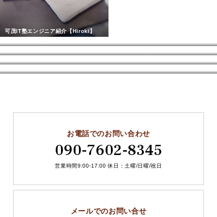
可茂IT塾エンジニア紹介【Hiroki】
片づけがしたくなる空気感
玄関収納をオーガナイズしてきました
［こやぁね］2019年最初の内覧会
【違う】と感じたら即行動！
女性のための起業家支援セミナー2018開催します
20年越しに使い切った香水
新規の片づけサポートご依頼について~中部のライフオーガナイザー交流会~
やる気がなくなる[水垢・赤(黒）カビ・カルキ]跡
お電話でのお問い合わせ
090-7602-8345
営業時間9:00-17:00 休日：土曜/日曜/祝日
メールでのお問い合せ