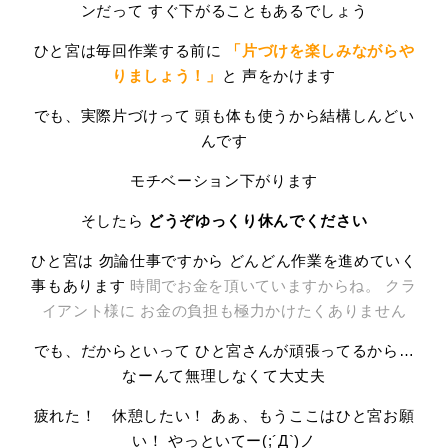
ンだって すぐ下がることもあるでしょう
ひと宮は毎回作業する前に
「片づけを楽しみながらや
りましょう！」
と 声をかけます
でも、実際片づけって 頭も体も使うから結構しんどい
んです
モチベーション下がります
そしたら
どうぞゆっくり休んでください
ひと宮は 勿論仕事ですから どんどん作業を進めていく
事もあります
時間でお金を頂いていますからね。
クラ
イアント様に
お金の負担も極力かけたくありません
でも、だからといって ひと宮さんが頑張ってるから…
なーんて無理しなくて大丈夫
疲れた！ 休憩したい！ あぁ、もうここはひと宮お願
い！ やっといてー(;´Д`)ノ