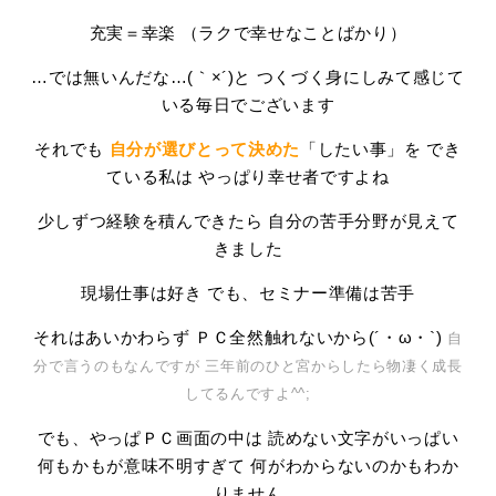
充実＝幸楽 （ラクで幸せなことばかり）
…では無いんだな…(｀×´)と つくづく身にしみて感じて
いる毎日でございます
それでも
自分が選びとって決めた
「したい事」を でき
ている私は やっぱり幸せ者ですよね
少しずつ経験を積んできたら 自分の苦手分野が見えて
きました
現場仕事は好き でも、セミナー準備は苦手
それはあいかわらず ＰＣ全然触れないから(´・ω・`)
自
分で言うのもなんですが
三年前のひと宮からしたら
物凄く成長
してるんですよ^^;
でも、やっぱＰＣ画面の中は 読めない文字がいっぱい
何もかもが意味不明すぎて 何がわからないのかもわか
りません