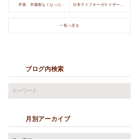
卒業、卒園着なくなったアップサイクルさせたい制服が続々届いています
日本ライフオーガナイザー協会広報にて【ひと宮】を紹介していただきました
一覧へ戻る
ブログ内検索
月別アーカイブ