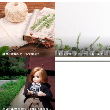
講座か現場かどっちで学ぶ？
【ライフオーガナイザーリレー紹介】岐阜：竹内靖子さん
3年ぶりのリアル開催！いざ広島カンファレンスへ
半分仕事/半分旅行【上勝町&高原代表ご実家ツアー】備忘録