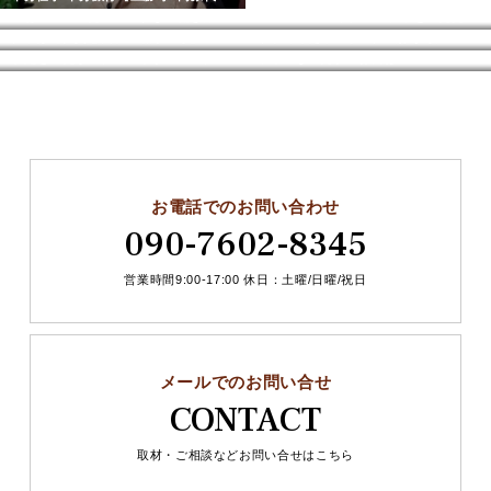
子育てママのための迷わない働き方
SDGｓアワードグランプリをいただきました！
仕事は【投資と回収の繰り返し】
数字で考える！トヨタ式おうち片づけ講座
予定を変更してクラフトかごバッグ作り♪【もくもく会】
不用になった服の行先は？
お電話でのお問い合わせ
090-7602-8345
営業時間9:00-17:00 休日：土曜/日曜/祝日
メールでのお問い合せ
CONTACT
取材・ご相談などお問い合せはこちら