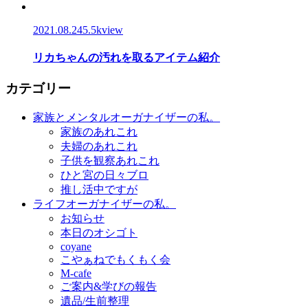
2021.08.24
5.5kview
リカちゃんの汚れを取るアイテム紹介
カテゴリー
家族とメンタルオーガナイザーの私。
家族のあれこれ
夫婦のあれこれ
子供を観察あれこれ
ひと宮の日々ブロ
推し活中ですが
ライフオーガナイザーの私。
お知らせ
本日のオシゴト
coyane
こやぁねでもくもく会
M-cafe
ご案内&学びの報告
遺品/生前整理