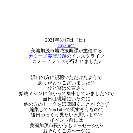
2021年3月7日（日）
coyaneで
美濃加茂市地域振興課が主催する
カミーノ美濃加茂
のインスタライブ
カミーノフェスが行われました♪
沢山の方に視聴いただけたようで
ありがとうございました^^
ひと宮は公言通り
始終ミシンに向かって集中していましたので
当日は現場にいたのに
他の方のトークをほぼ聞くことができず
編集してYouTubeで流すそうなので
後日ゆっくり見たいと思います^^
イベント前には
美濃加茂市長からもメッセージが♪
おそらくこのページに