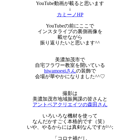
YouTube動画が載ると思います
↓
カミーノHP
YouTubeの前にここで
インスタライブの裏側画像を
載せながら
振り返りたいと思います^^
美濃加茂市で
自宅フラワー教室を開いている
hiwamoegiさん
の装飾で
会場が華やかになりました^^♡
撮影は
美濃加茂市地域振興課の皆さんと
アントベアクリエイツの森田さん
いろいろな機材を使って
なんだかすごく本格的です（笑）
いや、やるからには真剣なんですが^^;
「コロナ禍だし