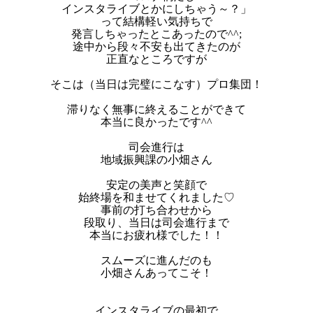
インスタライブとかにしちゃう～？」
って結構軽い気持ちで
発言しちゃったとこあったので^^;
途中から段々不安も出てきたのが
正直なところですが
そこは（当日は完璧にこなす）プロ集団！
滞りなく無事に終えることができて
本当に良かったです^^
司会進行は
地域振興課の小畑さん
安定の美声と笑顔で
始終場を和ませてくれました♡
事前の打ち合わせから
段取り、当日は司会進行まで
本当にお疲れ様でした！！
スムーズに進んだのも
小畑さんあってこそ！
インスタライブの最初で