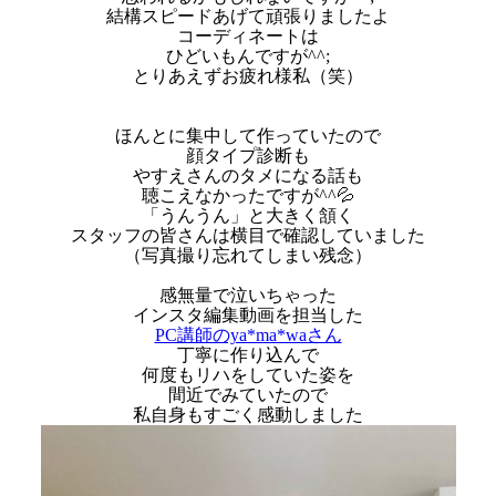
結構スピードあげて頑張りましたよ
コーディネートは
ひどいもんですが^^;
とりあえずお疲れ様私（笑）
ほんとに集中して作っていたので
顔タイプ診断も
やすえさんのタメになる話も
聴こえなかったですが^^💦
「うんうん」と大きく頷く
スタッフの皆さんは横目で確認していました
（写真撮り忘れてしまい残念）
感無量で泣いちゃった
インスタ編集動画を担当した
PC講師のya*ma*waさん
丁寧に作り込んで
何度もリハをしていた姿を
間近でみていたので
私自身もすごく感動しました